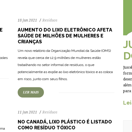
18 jun 2021
Resíduos
E
AUMENTO DO LIXO ELETRÔNICO AFETA
SAÚDE DE MILHÕES DE MULHERES E
J
CRIANÇAS
Um novo relatório da Organização Mundial da Saúde (OMS)
D
poles
revela que cerca de 12,9 milhões de mulheres estão
trabalhando no setor informal de resíduos, o que
Jusce
134
2361
0
potencialmente as expõe ao lixo eletrônico tóxico e as coloca
forma
em risco, junto com seus filhos.
desen
além 
para
LER MAIS
Lei
11 jun 2021
Resíduos
NO CANADÁ, LIXO PLÁSTICO É LISTADO
COMO RESÍDUO TÓXICO
uma