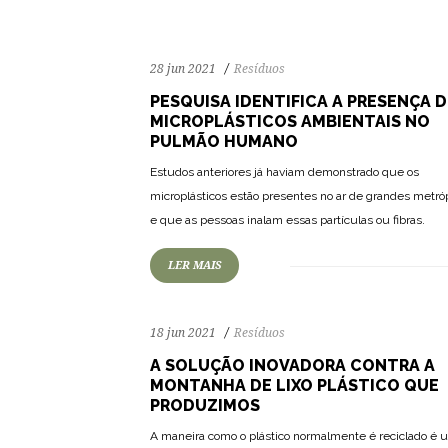
28 jun 2021
Resíduos
PESQUISA IDENTIFICA A PRESENÇA D
MICROPLÁSTICOS AMBIENTAIS NO
PULMÃO HUMANO
Estudos anteriores já haviam demonstrado que os
133
3654
0
microplásticos estão presentes no ar de grandes metró
e que as pessoas inalam essas partículas ou fibras.
LER MAIS
18 jun 2021
Resíduos
A SOLUÇÃO INOVADORA CONTRA A
MONTANHA DE LIXO PLÁSTICO QUE
PRODUZIMOS
A maneira como o plástico normalmente é reciclado é 