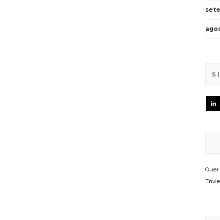
set
agos
S
Quer 
Envie