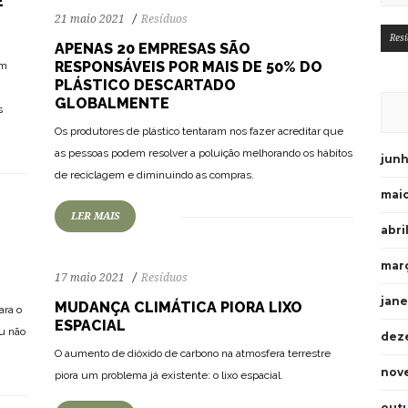
É
21 maio 2021
Resíduos
Res
APENAS 20 EMPRESAS SÃO
RESPONSÁVEIS POR MAIS DE 50% DO
em
PLÁSTICO DESCARTADO
GLOBALMENTE
s
Os produtores de plástico tentaram nos fazer acreditar que
116
2333
0
as pessoas podem resolver a poluição melhorando os hábitos
junh
de reciclagem e diminuindo as compras.
maio
LER MAIS
abri
mar
17 maio 2021
Resíduos
jane
MUDANÇA CLIMÁTICA PIORA LIXO
ara o
ESPACIAL
ou não
dez
125
2656
0
O aumento de dióxido de carbono na atmosfera terrestre
nov
piora um problema já existente: o lixo espacial.
out