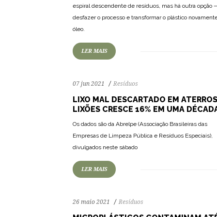
espiral descendente de resíduos, mas há outra opção 
144
2523
0
desfazer o processo e transformar o plástico novamen
óleo.
LER MAIS
07 jun 2021
Resíduos
LIXO MAL DESCARTADO EM ATERROS
LIXÕES CRESCE 16% EM UMA DÉCAD
Os dados são da Abrelpe (Associação Brasileiras das
139
2688
0
Empresas de Limpeza Pública e Resíduos Especiais),
divulgados neste sábado
LER MAIS
26 maio 2021
Resíduos