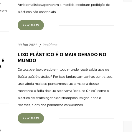
128
2303
0
—
Ambientalistas aprovaram a medida e cobram proibição de
te em
plásticos ​​não essenciais.
LER MAIS
09 jun 2021
Resíduos
LIXO PLÁSTICO É O MAIS GERADO NO
 E
MUNDO
A
Do total de lixo gerado em todo mundo, você sabia que de
60% a 90% é plástico? Por isso tantas campanhas contra seu
uso, ainda mais se pensarmos que a maioria desse
montante é feita do que se chama “de uso único”, como o
204
2518
0
plástico de embalagens de shampoos, salgadinhos e
revistas, além dos polêmicos canudinhos.
LER MAIS