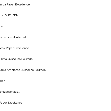
er da
Paper Excellence
l do
BHELEDN
re
s de contato dental
ook Paper Excellence
 Clima
Juscelino Dourado
 Meio Ambiente
Juscelino Dourado
align
nização facial
Paper Excellence