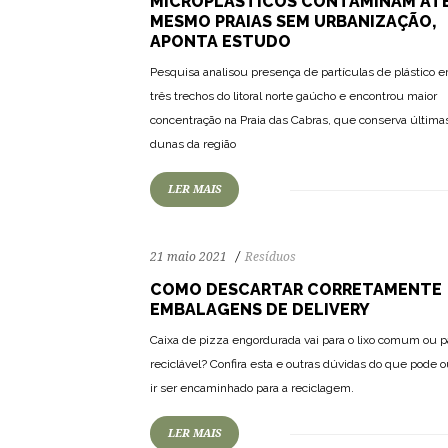
MICROPLÁSTICOS CONTAMINAM AT
MESMO PRAIAS SEM URBANIZAÇÃO,
APONTA ESTUDO
Pesquisa analisou presença de partículas de plástico 
três trechos do litoral norte gaúcho e encontrou maior
117
2460
0
concentração na Praia das Cabras, que conserva última
dunas da região
LER MAIS
21 maio 2021
Resíduos
COMO DESCARTAR CORRETAMENTE
EMBALAGENS DE DELIVERY
Caixa de pizza engordurada vai para o lixo comum ou p
146
2653
0
reciclável? Confira esta e outras dúvidas do que pode 
ir ser encaminhado para a reciclagem.
LER MAIS