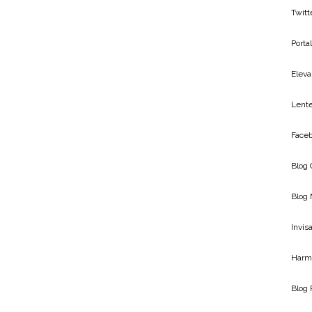
Twitt
Porta
Eleva
Lente
Faceb
Blog
Blog
Invis
Harmo
Blog