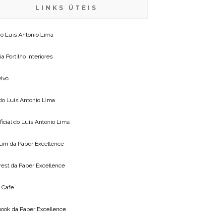
LINKS ÚTEIS
do
Luis Antonio Lima
ia Portilho Interiores
vivo
 do
Luis Antonio Lima
ficial do
Luis Antonio Lima
um da
Paper Excellence
rest da
Paper Excellence
 Cafe
book da
Paper Excellence