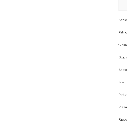
Site 
Patric
Ciclo
Blog
Site o
Medi
Pinte
Pizza
Face