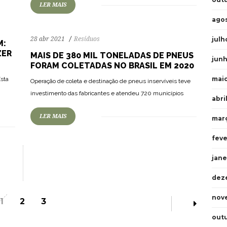
LER MAIS
ago
28 abr 2021
Resíduos
julh
M:
ZER
MAIS DE 380 MIL TONELADAS DE PNEUS
jun
FORAM COLETADAS NO BRASIL EM 2020
mai
Esta
Operação de coleta e destinação de pneus inservíveis teve
investimento das fabricantes e atendeu 720 municípios
abri
LER MAIS
mar
feve
jane
dez
nov
1
2
3
outu