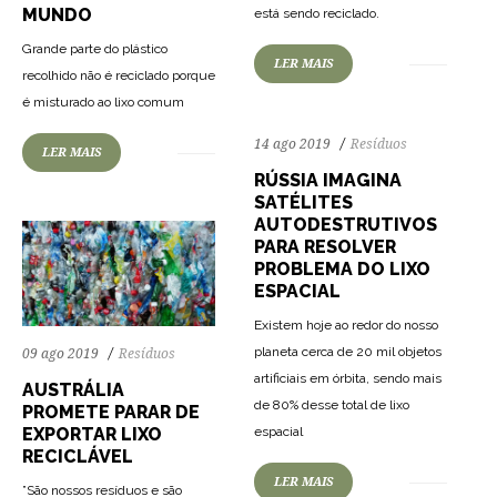
MUNDO
está sendo reciclado.
Grande parte do plástico
LER MAIS
recolhido não é reciclado porque
71
1210
0
é misturado ao lixo comum
14 ago 2019
Resíduos
LER MAIS
RÚSSIA IMAGINA
SATÉLITES
AUTODESTRUTIVOS
PARA RESOLVER
PROBLEMA DO LIXO
ESPACIAL
Existem hoje ao redor do nosso
planeta cerca de 20 mil objetos
09 ago 2019
Resíduos
artificiais em órbita, sendo mais
AUSTRÁLIA
de 80% desse total de lixo
PROMETE PARAR DE
75
1448
0
espacial
EXPORTAR LIXO
RECICLÁVEL
LER MAIS
”São nossos resíduos e são