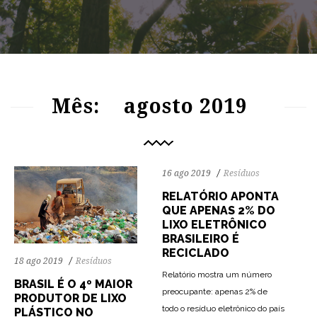
72
1258
0
Mês:
agosto 2019
16 ago 2019
Resíduos
RELATÓRIO APONTA
QUE APENAS 2% DO
LIXO ELETRÔNICO
BRASILEIRO É
RECICLADO
18 ago 2019
Resíduos
Relatório mostra um número
BRASIL É O 4º MAIOR
preocupante: apenas 2% de
PRODUTOR DE LIXO
todo o resíduo eletrônico do país
PLÁSTICO NO