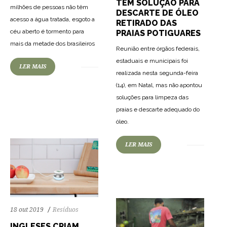
TEM SOLUÇÃO PARA
milhões de pessoas não têm
DESCARTE DE ÓLEO
acesso a água tratada, esgoto a
RETIRADO DAS
céu aberto é tormento para
PRAIAS POTIGUARES
mais da metade dos brasileiros
Reunião entre órgãos federais,
estaduais e municipais foi
LER MAIS
realizada nesta segunda-feira
79
1319
0
(14), em Natal, mas não apontou
soluções para limpeza das
praias e descarte adequado do
óleo.
75
1288
0
LER MAIS
18 out 2019
Resíduos
INGLESES CRIAM