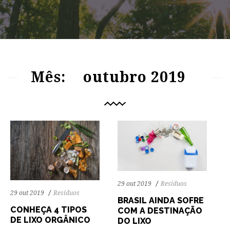
69
1326
0
78
1383
0
Mês:
outubro 2019
29 out 2019
Resíduos
29 out 2019
Resíduos
BRASIL AINDA SOFRE
CONHEÇA 4 TIPOS
COM A DESTINAÇÃO
DE LIXO ORGÂNICO
DO LIXO