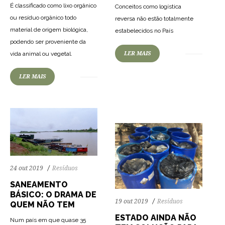
É classificado como lixo orgânico
Conceitos como logística
ou resíduo orgânico todo
reversa não estão totalmente
material de origem biológica,
estabelecidos no País
podendo ser proveniente da
74
1233
0
LER MAIS
vida animal ou vegetal.
77
1227
0
LER MAIS
24 out 2019
Resíduos
SANEAMENTO
BÁSICO: O DRAMA DE
19 out 2019
Resíduos
QUEM NÃO TEM
ESTADO AINDA NÃO
Num país em que quase 35