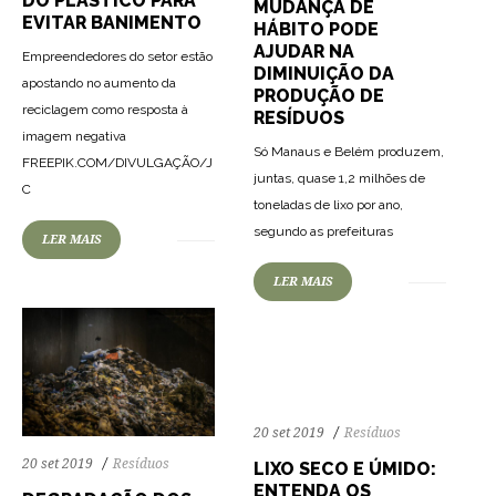
DO PLÁSTICO PARA
MUDANÇA DE
EVITAR BANIMENTO
HÁBITO PODE
AJUDAR NA
Empreendedores do setor estão
DIMINUIÇÃO DA
apostando no aumento da
PRODUÇÃO DE
reciclagem como resposta à
RESÍDUOS
imagem negativa
Só Manaus e Belém produzem,
FREEPIK.COM/DIVULGAÇÃO/J
67
1218
0
juntas, quase 1,2 milhões de
C
toneladas de lixo por ano,
segundo as prefeituras
LER MAIS
69
1645
0
LER MAIS
20 set 2019
Resíduos
20 set 2019
Resíduos
LIXO SECO E ÚMIDO:
ENTENDA OS