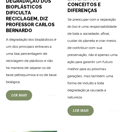
DEGRADAÇÃO DOS
CONCEITOS E
BIOPLÁSTICOS
DIFERENÇAS
DIFICULTA
RECICLAGEM, DIZ
Se preocupar com a separação
PROFESSOR CARLOS
do lixo é uma responsabilidade
BERNARDO
de toda a sociedade, afinal,
A degradação dos bioplásticos é
cuidar do planeta e criar meios
um dos principais entraves a
de contribuir com sua
uma boa percentagem de
preservação, não é apenas uma
reciclagem de plásticos e não
ação para garantir um futuro
há maneira de separar os de
melhor para as próximas
base petroquímica e os de base
gerações, mas também uma
biológica.
forma de indulto a toda
degradação já causada a
LER MAIS
63
1250
0
natureza.
LER MAIS