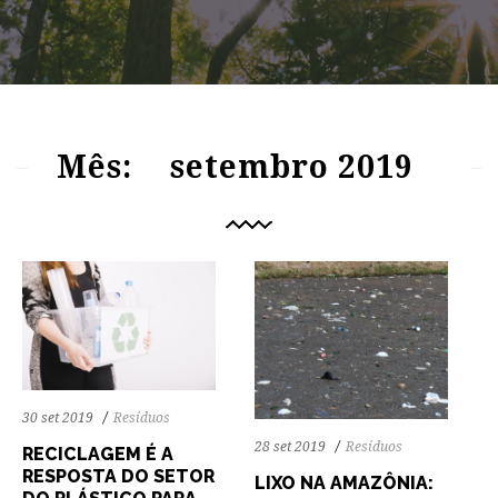
84
1312
0
68
1214
0
Mês:
setembro 2019
30 set 2019
Resíduos
28 set 2019
Resíduos
RECICLAGEM É A
RESPOSTA DO SETOR
LIXO NA AMAZÔNIA: