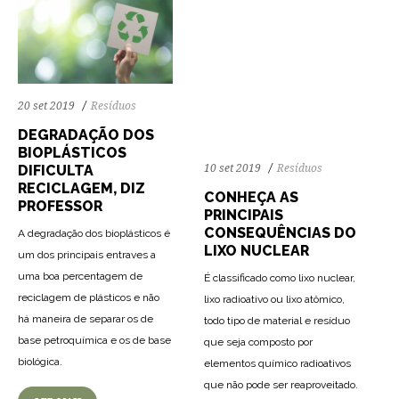
72
1711
0
20 set 2019
Resíduos
DEGRADAÇÃO DOS
BIOPLÁSTICOS
DIFICULTA
10 set 2019
Resíduos
RECICLAGEM, DIZ
CONHEÇA AS
PROFESSOR
PRINCIPAIS
CONSEQUÊNCIAS DO
A degradação dos bioplásticos é
LIXO NUCLEAR
um dos principais entraves a
uma boa percentagem de
É classificado como lixo nuclear,
reciclagem de plásticos e não
lixo radioativo ou lixo atômico,
há maneira de separar os de
todo tipo de material e resíduo
base petroquímica e os de base
que seja composto por
biológica.
elementos químico radioativos
que não pode ser reaproveitado.