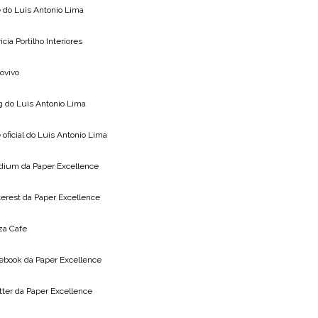
e do
Luis Antonio Lima
icia Portilho Interiores
lovivo
g do
Luis Antonio Lima
 oficial do
Luis Antonio Lima
dium da
Paper Excellence
terest da
Paper Excellence
za Cafe
ebook da
Paper Excellence
tter da
Paper Excellence