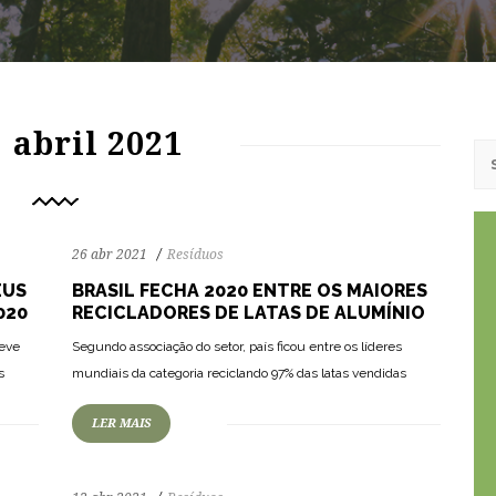
91
1835
0
abril 2021
26 abr 2021
Resíduos
EUS
BRASIL FECHA 2020 ENTRE OS MAIORES
020
RECICLADORES DE LATAS DE ALUMÍNIO
87
1288
0
teve
Segundo associação do setor, país ficou entre os líderes
s
mundiais da categoria reciclando 97% das latas vendidas
LER MAIS