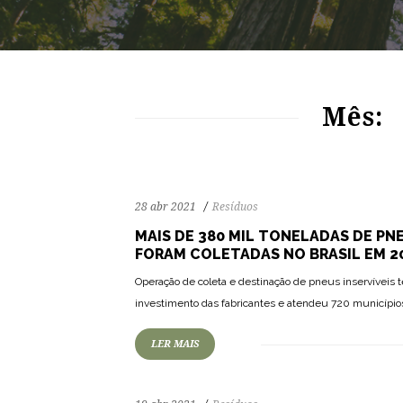
125
2657
0
Mês:
28 abr 2021
Resíduos
MAIS DE 380 MIL TONELADAS DE PN
FORAM COLETADAS NO BRASIL EM 2
75
1509
0
Operação de coleta e destinação de pneus inservíveis 
investimento das fabricantes e atendeu 720 município
LER MAIS