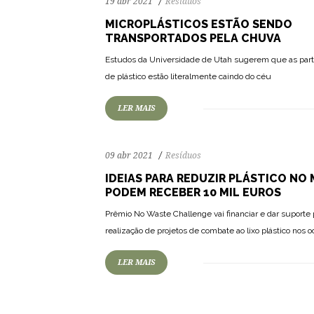
19 abr 2021
Resíduos
MICROPLÁSTICOS ESTÃO SENDO
TRANSPORTADOS PELA CHUVA
85
1530
0
Estudos da Universidade de Utah sugerem que as part
de plástico estão literalmente caindo do céu
LER MAIS
09 abr 2021
Resíduos
IDEIAS PARA REDUZIR PLÁSTICO NO
PODEM RECEBER 10 MIL EUROS
Prêmio No Waste Challenge vai financiar e dar suporte 
realização de projetos de combate ao lixo plástico nos 
LER MAIS