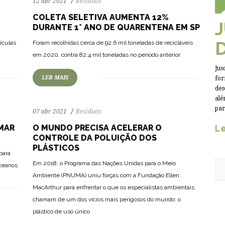
12 abr 2021
Resíduos
COLETA SELETIVA AUMENTA 12%
DURANTE 1° ANO DE QUARENTENA EM SP
74
1453
0
ículas
Foram recolhidas cerca de 92.6 mil toneladas de recicláveis
em 2020, contra 82.4 mil toneladas no período anterior.
Jus
LER MAIS
for
des
alé
par
07 abr 2021
Resíduos
 MAR
O MUNDO PRECISA ACELERAR O
Le
CONTROLE DA POLUIÇÃO DOS
PLÁSTICOS
para
Em 2018, o Programa das Nações Unidas para o Meio
oceanos
Ambiente (PNUMA) uniu forças com a Fundação Ellen
MacArthur para enfrentar o que os especialistas ambientais
chamam de um dos vícios mais perigosos do mundo: o
plástico de uso único