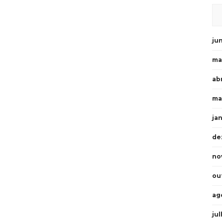
ju
ma
abr
ma
ja
de
no
ou
ag
ju