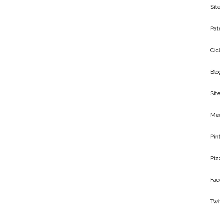
Sit
Patr
Cic
Blo
Site
Me
Pin
Piz
Fac
Twi