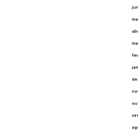
ju
ma
ab
ma
fe
ja
de
no
ou
se
ag