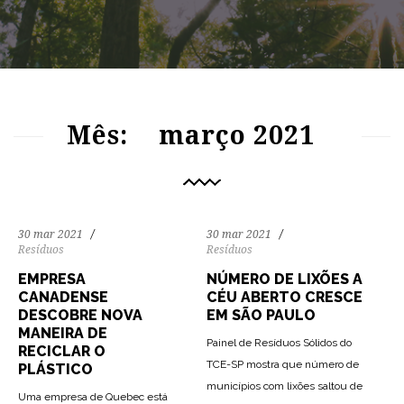
85
1572
0
80
1545
0
Mês:
março 2021
30 mar 2021
30 mar 2021
Resíduos
Resíduos
EMPRESA
NÚMERO DE LIXÕES A
CANADENSE
CÉU ABERTO CRESCE
DESCOBRE NOVA
EM SÃO PAULO
MANEIRA DE
Painel de Resíduos Sólidos do
RECICLAR O
TCE-SP mostra que número de
PLÁSTICO
municípios com lixões saltou de
Uma empresa de Quebec está
70
2621
0