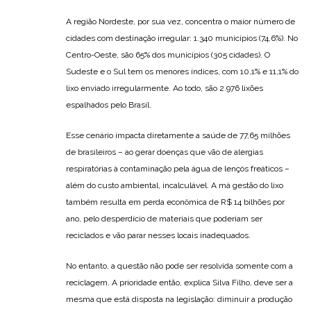
A região Nordeste, por sua vez, concentra o maior número de
cidades com destinação irregular: 1.340 municípios (74,6%). No
Centro-Oeste, são 65% dos municípios (305 cidades). O
Sudeste e o Sul tem os menores índices, com 10,1% e 11,1% do
lixo enviado irregularmente. Ao todo, são 2.976 lixões
espalhados pelo Brasil.
Esse cenário impacta diretamente a saúde de 77,65 milhões
de brasileiros – ao gerar doenças que vão de alergias
respiratórias à contaminação pela água de lençós freáticos –
além do custo ambiental, incalculável. A má gestão do lixo
também resulta em perda econômica de R$ 14 bilhões por
ano, pelo desperdício de materiais que poderiam ser
reciclados e vão parar nesses locais inadequados.
No entanto, a questão não pode ser resolvida somente com a
reciclagem. A prioridade então, explica Silva Filho, deve ser a
mesma que está disposta na legislação: diminuir a produção