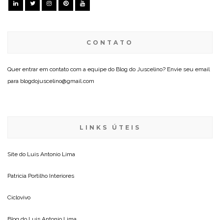
CONTATO
Quer entrar em contato com a equipe do Blog do Juscelino? Envie seu email
para blogdojuscelino@gmail.com
LINKS ÚTEIS
Site do
Luis Antonio Lima
Patricia Portilho Interiores
Ciclovivo
Blog do
Luis Antonio Lima