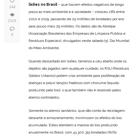
lixões no Brasil
– que trazem efeitos negativos de longo
144
prazo ao meio ambiente e à sociedade – cresceu 16% entre
2010 e 2019, passando de 25 milhões de toneladas por ano
2526
para pouco mais 29 milhões. Os dados são da Abrelpe
(Associação Brasileiras das Empresas de Limpeza Pública e
0
Resíduos Especiais), divulgados neste sábado (5), Dia Mundial
do Meio Ambiente.
Quando descartado em lixões, terrenos a céu aberto onde os
dejetos são jogados sem qualquer cuidado, os RSU (Resíduos
Sólidos Urbanos) podem criar ambiente para proliferação de
doenças e poluir lençóis freáticos com chorume (líquido
produzido pelo lixo), o que também não é resolvido pelos
aterros controlados.
Somente os aterros sanitários, que dão conta da reciclagem,
descarte e armazenamento, minimizam os efeitos do lixo
acumulado. Estes atendem à maioria do lixo produzido
anualmente no Brasil, com 43.300.315 toneladas (60%).