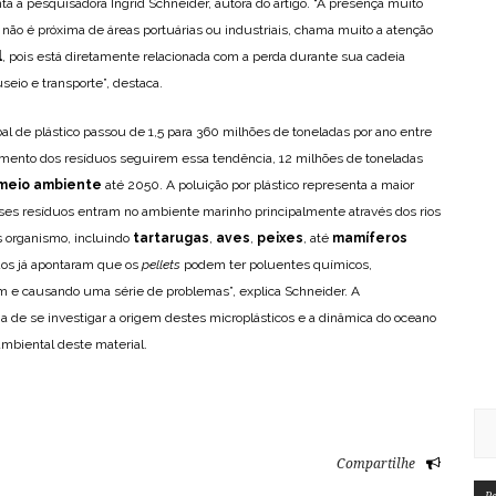
ta a pesquisadora Ingrid Schneider, autora do artigo. “A presença muito
não é próxima de áreas portuárias ou industriais, chama muito a atenção
l
, pois está diretamente relacionada com a perda durante sua cadeia
seio e transporte”, destaca.
al de plástico passou de 1,5 para 360 milhões de toneladas por ano entre
amento dos resíduos seguirem essa tendência, 12 milhões de toneladas
meio ambiente
até 2050. A poluição por plástico representa a maior
sses resíduos entram no ambiente marinho principalmente através dos rios
os organismo, incluindo
tartarugas
,
aves
,
peixes
, até
mamíferos
dos já apontaram que os
pellets
podem ter poluentes químicos,
 e causando uma série de problemas”, explica Schneider. A
ia de se investigar a origem destes microplásticos e a dinâmica do oceano
mbiental deste material.
Compartilhe