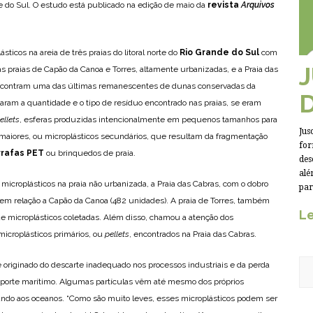
e do Sul. O estudo está publicado na edição de maio da
revista
Arquivos
ticos na areia de três praias do litoral norte do
Rio Grande do Sul
com
as praias de Capão da Canoa e Torres, altamente urbanizadas, e a Praia das
encontram uma das últimas remanescentes de dunas conservadas da
lisaram a quantidade e o tipo de resíduo encontrado nas praias, se eram
ellets
, esferas produzidas intencionalmente em pequenos tamanhos para
Jus
maiores, ou microplásticos secundários, que resultam da fragmentação
for
rrafas PET
ou brinquedos de praia.
des
alé
microplásticos na praia não urbanizada, a Praia das Cabras, com o dobro
par
 em relação a Capão da Canoa (482 unidades). A praia de Torres, também
Le
e microplásticos coletadas. Além disso, chamou a atenção dos
icroplásticos primários, ou
pellets
, encontrados na Praia das Cabras.
 originado do descarte inadequado nos processos industriais e da perda
nsporte marítimo. Algumas partículas vêm até mesmo dos próprios
do aos oceanos. “Como são muito leves, esses microplásticos podem ser