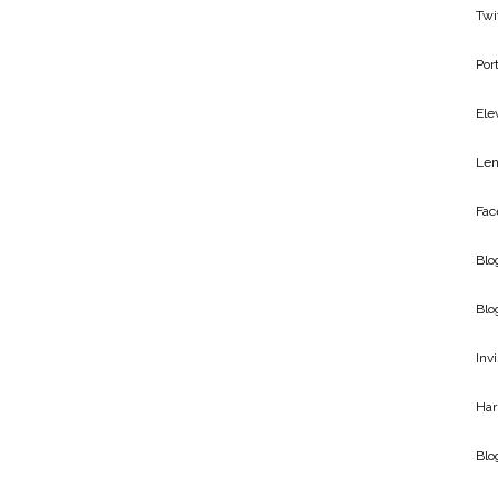
Twi
Por
Ele
Len
Fac
Blo
Blo
Inv
Har
Bl