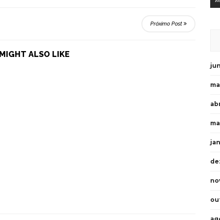
R
Próximo Post
MIGHT ALSO LIKE
ju
ma
abr
ma
ja
de
no
ou
ag