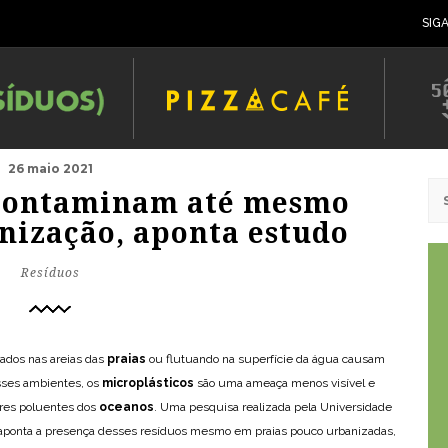
SIG
26 maio 2021
 contaminam até mesmo
nização, aponta estudo
Resíduos
ados nas areias das
praias
ou flutuando na superfície da água causam
sses ambientes, os
microplásticos
são uma ameaça menos visível e
res poluentes dos
oceanos
. Uma pesquisa realizada pela Universidade
 aponta a presença desses resíduos mesmo em praias pouco urbanizadas,