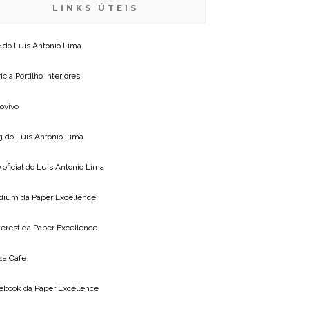
LINKS ÚTEIS
e do
Luis Antonio Lima
icia Portilho Interiores
lovivo
g do
Luis Antonio Lima
 oficial do
Luis Antonio Lima
dium da
Paper Excellence
terest da
Paper Excellence
za Cafe
ebook da
Paper Excellence