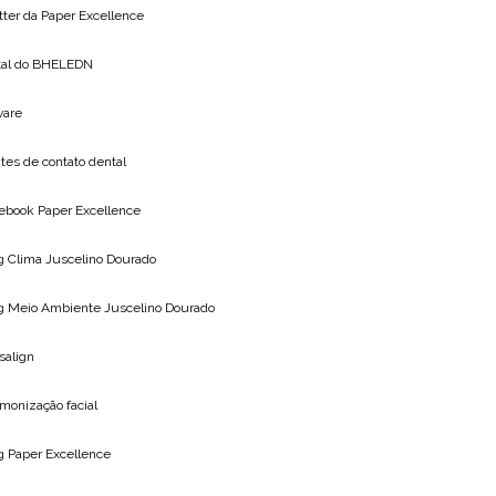
tter da
Paper Excellence
tal do
BHELEDN
vare
tes de contato dental
ebook Paper Excellence
g Clima
Juscelino Dourado
g Meio Ambiente
Juscelino Dourado
isalign
monização facial
og
Paper Excellence