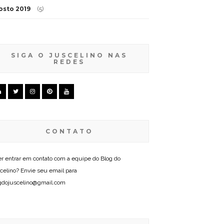
osto 2019
(5)
SIGA O JUSCELINO NAS
REDES
CONTATO
r entrar em contato com a equipe do Blog do
celino? Envie seu email para
gdojuscelino@gmail.com