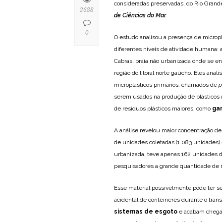
consideradas preservadas, do Rio Grand
2688
de Ciências do Mar.
0
O estudo analisou a presença de microplás
diferentes níveis de atividade humana: 
Cabras, praia não urbanizada onde se 
região do litoral norte gaúcho. Eles ana
microplásticos primários, chamados de
p
serem usados na produção de plásticos 
de resíduos plásticos maiores, como
ga
A análise revelou maior concentração de 
de unidades coletadas (1.083 unidades)
urbanizada, teve apenas 162 unidades d
pesquisadores a grande quantidade de m
Esse material possivelmente pode ter se
acidental de contêineres durante o tra
sistemas de esgoto
e acabam chegan