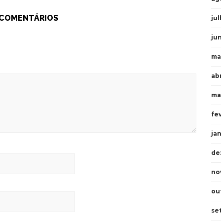
 COMENTÁRIOS
ju
ju
ma
ab
ma
fe
ja
de
no
ou
se