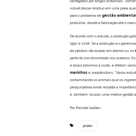
carregados por longas distâncias”, comen
visível desse resíduo em uma praia que 
para o problema de
gestão ambienta
produtiva, desde a fabricação até o manu
De acordo com o estudo, a produção glob
1950 e 2018. Se a produção e o gerenci
de plástico vão acabar em aterros ou no
parte do lixo encontrado nos oceanos. E
e locais próximos à costa, e afetam vári
marinhos
e zooplânctons. “Vários estu
contaminando os animais que os ingerem
pesquisadora ainda ressalta a importânc
e, também, buscar uma melhor gestão a
Por Revista Galileu
praias