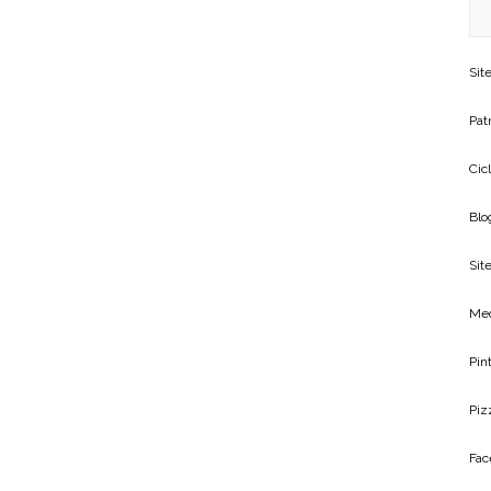
Sit
Patr
Cic
Blo
Site
Me
Pin
Piz
Fac