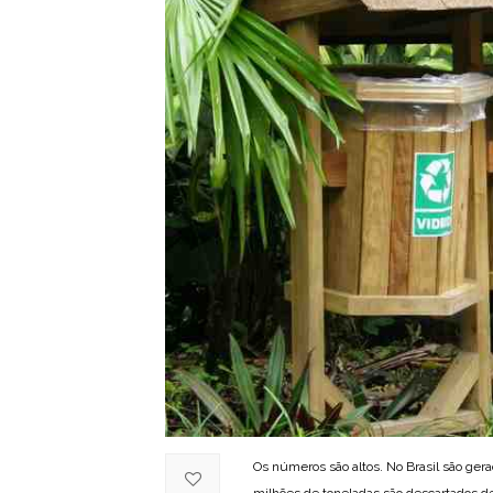
Os números são altos. No Brasil são gera
milhões de toneladas são descartados d