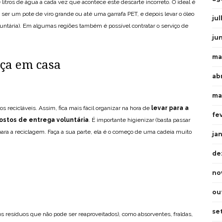
itros de água a cada vez que acontece este descarte incorreto. O ideal é
ser um pote de viro grande ou até uma garrafa PET, e depois levar o óleo
ju
ntária). Em algumas regiões também é possível contratar o serviço de
ju
ma
ça em casa
ab
ma
s recicláveis. Assim, fica mais fácil organizar na hora de
levar para a
fe
postos de entrega voluntária
. É importante higienizar (basta passar
para a reciclagem. Faça a sua parte, ela é o começo de uma cadeia muito
ja
de
no
ou
se
os resíduos que não pode ser reaproveitados), como absorventes, fraldas,