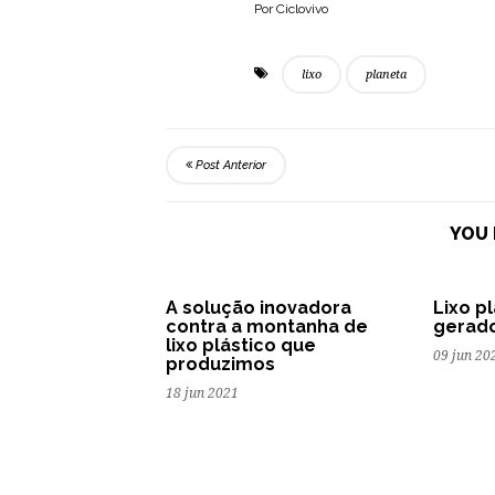
Por Ciclovivo
lixo
planeta
Post Anterior
YOU 
A solução inovadora
Lixo p
contra a montanha de
gerad
lixo plástico que
09 jun 20
produzimos
18 jun 2021