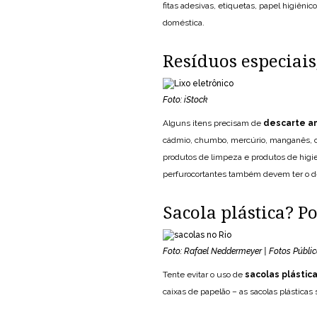
fitas adesivas, etiquetas, papel higiêni
doméstica.
Resíduos especiais,
Foto: iStock
Alguns itens precisam de
descarte a
cádmio, chumbo, mercúrio, manganês, cob
produtos de limpeza e produtos de hig
perfurocortantes também devem ter o de
Sacola plástica? P
Foto: Rafael Neddermeyer | Fotos Públi
Tente evitar o uso de
sacolas plástic
caixas de papelão – as sacolas plástic