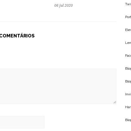
Twi
06 jul 2020
Por
Ele
 COMENTÁRIOS
Len
Fac
Blo
Blo
Inv
Har
Bl