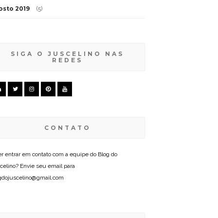
osto 2019
(5)
SIGA O JUSCELINO NAS
REDES
CONTATO
r entrar em contato com a equipe do Blog do
celino? Envie seu email para
gdojuscelino@gmail.com