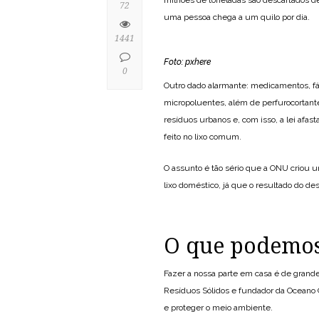
72
uma pessoa chega a um quilo por dia.
1441
Foto: pxhere
0
Outro dado alarmante: medicamentos, f
micropoluentes, além de perfurocortante
resíduos urbanos e, com isso, a lei afa
feito no lixo comum.
O assunto é tão sério que a ONU criou u
lixo doméstico, já que o resultado do 
O que podemos
Fazer a nossa parte em casa é de grande
Resíduos Sólidos e fundador da Oceano
e proteger o meio ambiente.