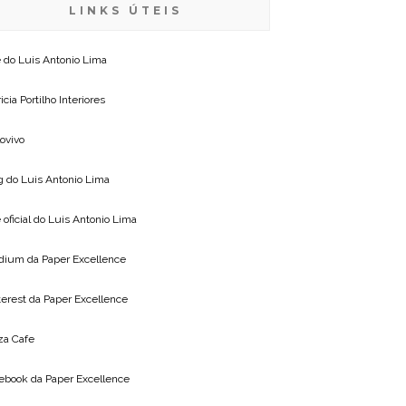
LINKS ÚTEIS
e do
Luis Antonio Lima
icia Portilho Interiores
lovivo
g do
Luis Antonio Lima
 oficial do
Luis Antonio Lima
dium da
Paper Excellence
terest da
Paper Excellence
za Cafe
ebook da
Paper Excellence