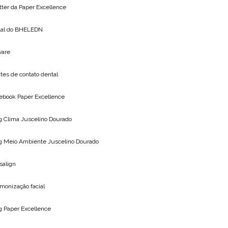
tter da
Paper Excellence
tal do
BHELEDN
vare
tes de contato dental
ebook Paper Excellence
g Clima
Juscelino Dourado
g Meio Ambiente
Juscelino Dourado
isalign
monização facial
og
Paper Excellence