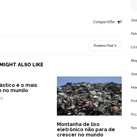
Sit
Compartilhe
Patr
Próximo Post
Cic
Blo
MIGHT ALSO LIKE
Site
lástico é o mais
Me
o no mundo
21
Pin
Piz
Montanha de lixo
Fac
eletrônico não para de
crescer no mundo