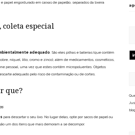
co e papel engordurado em caixas de papelão, separados da lixeira
ag
 coleta especial
mbientalmente adequado
. São eles pilhas e baterias (que contêm
re, níquel, lítio, cromo e zinco), além de medicamentos, cosméticos,
iene pessoal, uma vez que estes contêm micropoluentes. Objetos
scarte adequado pelo risco de contaminação ou de cortes.
or que?
Que
Jus
cas
blo
as
para descartar o seu lixo. No lugar delas, opte por sacos de papel ou
as são um dos itens que mais demoram a se decompor.