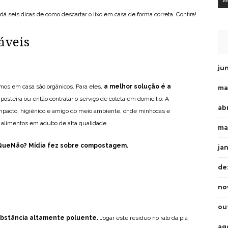
R
dá seis dicas de como descartar o lixo em casa de forma correta. Confira!
áveis
ju
os em casa são orgânicos. Para eles,
a melhor solução é a
ma
steira ou então contratar o serviço de coleta em domicílio. A
abr
pacto, higiênico e amigo do meio ambiente, onde minhocas e
alimentos em adubo de alta qualidade.
ma
rQueNão? Mídia fez sobre compostagem.
ja
de
no
ou
ubstância altamente poluente.
Jogar este resíduo no ralo da pia
ag