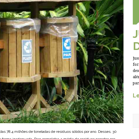
Jus
for
des
alé
par
Le
das 78,4 milhões de toneladas de resíduos sólidos por ano. Desses, 30
e forma inadequada. Para completar, a média de resíduos gerados por