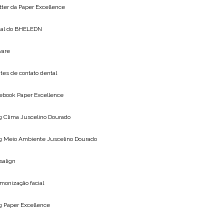
tter da
Paper Excellence
tal do
BHELEDN
vare
tes de contato dental
ebook Paper Excellence
g Clima
Juscelino Dourado
g Meio Ambiente
Juscelino Dourado
isalign
monização facial
og
Paper Excellence