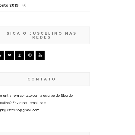
osto 2019
(5)
SIGA O JUSCELINO NAS
REDES
CONTATO
r entrar em contato com a equipe do Blog do
celino? Envie seu email para
gdojuscelino@gmail.com