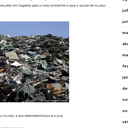
 resultar em tragédia para o meio ambiente e para a saúde de muitas
ju
ju
ma
ab
ma
fe
ja
de
no
ou
o mundo, a dos eletroeletrônicos é a que
se