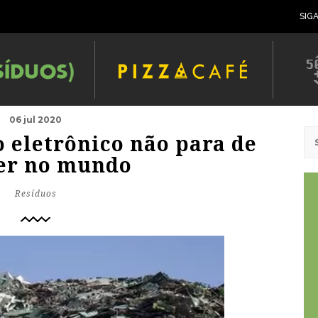
SIG
06 jul 2020
 eletrônico não para de
er no mundo
Resíduos