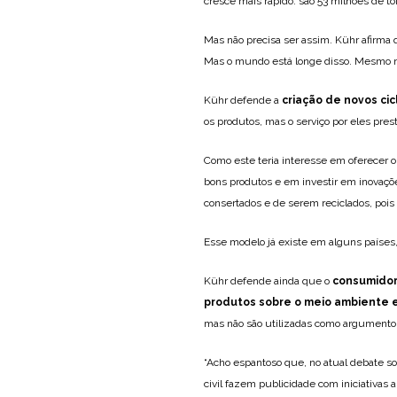
cresce mais rápido: são 53 milhões de t
Mas não precisa ser assim. Kühr afirma 
Mas o mundo está longe disso. Mesmo na
Kühr defende a
criação de novos ci
os produtos, mas o serviço por eles pres
Como este teria interesse em oferecer o
bons produtos e em investir em inovaçõ
consertados e de serem reciclados, pois 
Esse modelo já existe em alguns países
Kühr defende ainda que o
consumidor 
produtos sobre o meio ambiente e
mas não são utilizadas como argumento
“Acho espantoso que, no atual debate sob
civil fazem publicidade com iniciativas 