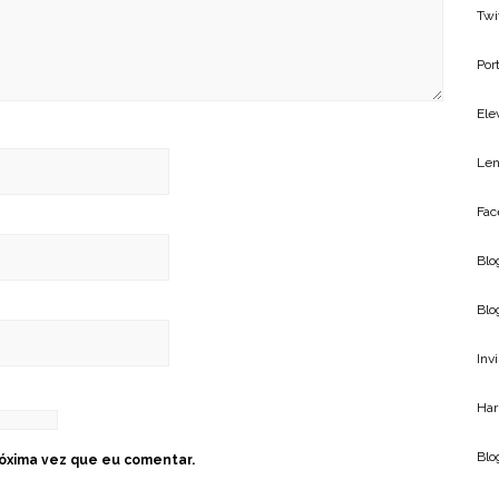
Twi
Por
Ele
Len
Fac
Blo
Blo
Inv
Har
Bl
óxima vez que eu comentar.