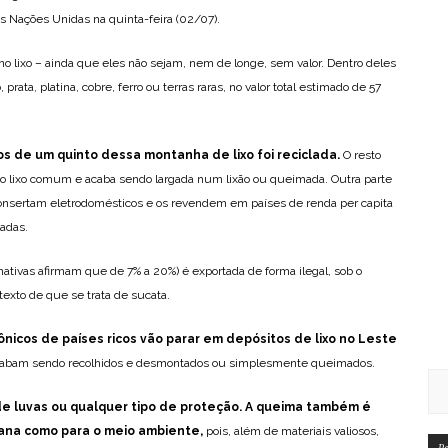
s Nações Unidas na quinta-feira (02/07).
no lixo – ainda que eles não sejam, nem de longe, sem valor. Dentro deles
rata, platina, cobre, ferro ou terras raras, no valor total estimado de 57
 de um quinto dessa montanha de lixo foi reciclada.
O resto
 no lixo comum e acaba sendo largada num lixão ou queimada. Outra parte
onsertam eletrodomésticos e os revendem em países de renda per capita
zadas.
mativas afirmam que de 7% a 20%) é exportada de forma ilegal, sob o
exto de que se trata de sucata.
nicos de países ricos vão parar em depósitos de lixo no Leste
abam sendo recolhidos e desmontados ou simplesmente queimados.
e luvas ou qualquer tipo de proteção. A queima também é
ana como para o meio ambiente,
pois, além de materiais valiosos,