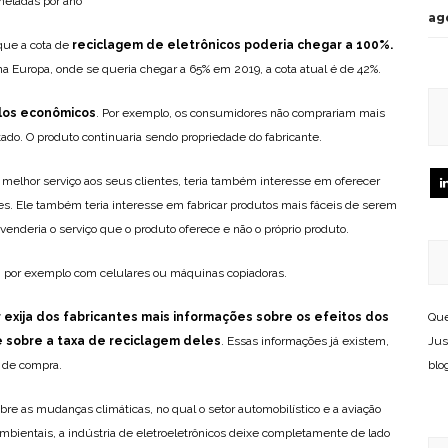
oneladas por ano
ag
que a cota de
reciclagem de eletrônicos poderia chegar a 100%.
 Europa, onde se queria chegar a 65% em 2019, a cota atual é de 42%.
clos econômicos
. Por exemplo, os consumidores não comprariam mais
tado. O produto continuaria sendo propriedade do fabricante.
 melhor serviço aos seus clientes, teria também interesse em oferecer
es. Ele também teria interesse em fabricar produtos mais fáceis de serem
venderia o serviço que o produto oferece e não o próprio produto.
, por exemplo com celulares ou máquinas copiadoras.
exija dos fabricantes mais informações sobre os efeitos dos
Que
 sobre a taxa de reciclagem deles
. Essas informações já existem,
Jus
 de compra.
blo
re as mudanças climáticas, no qual o setor automobilístico e a aviação
ambientais, a indústria de eletroeletrônicos deixe completamente de lado