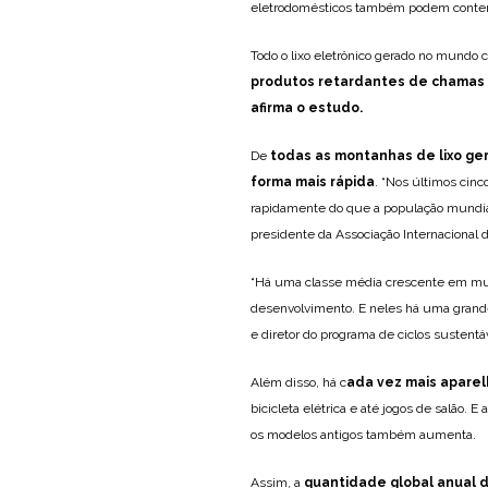
eletrodomésticos também podem conter
Todo o lixo eletrônico gerado no mundo
produtos retardantes de chamas 
afirma o estudo.
De
todas as montanhas de lixo ger
forma mais rápida
. “Nos últimos cinc
rapidamente do que a população mundial
presidente da Associação Internacional 
“Há uma classe média crescente em muit
desenvolvimento. E neles há uma grand
e diretor do programa de ciclos sustent
Além disso, há c
ada vez mais aparel
bicicleta elétrica e até jogos de salão
os modelos antigos também aumenta.
Assim, a
quantidade global anual d