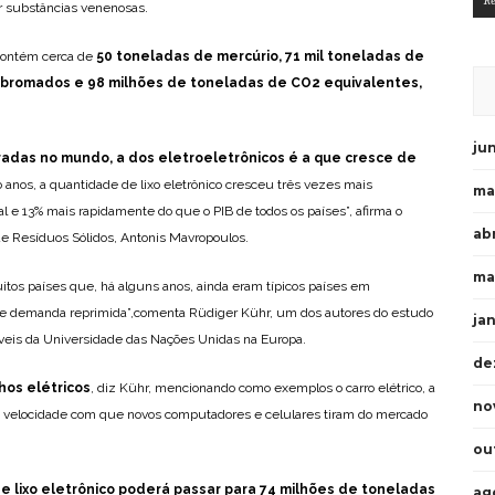
R
 substâncias venenosas.
 contém cerca de
50 toneladas de mercúrio, 71 mil toneladas de
bromados e 98 milhões de toneladas de CO2 equivalentes,
ju
adas no mundo, a dos eletroeletrônicos é a que cresce de
o anos, a quantidade de lixo eletrônico cresceu três vezes mais
ma
 e 13% mais rapidamente do que o PIB de todos os países”, afirma o
abr
de Resíduos Sólidos, Antonis Mavropoulos.
ma
os países que, há alguns anos, ainda eram típicos países em
e demanda reprimida”,comenta Rüdiger Kühr, um dos autores do estudo
ja
áveis da Universidade das Nações Unidas na Europa.
de
hos elétricos
, diz Kühr, mencionando como exemplos o carro elétrico, a
no
. E a velocidade com que novos computadores e celulares tiram do mercado
ou
e lixo eletrônico poderá passar para 74 milhões de toneladas
ag