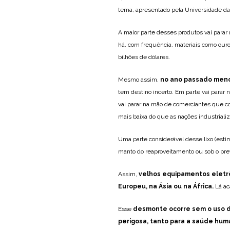
tema, apresentado pela Universidade da
A maior parte desses produtos vai parar 
há, com frequência, materiais como ouro, p
bilhões de dólares.
Mesmo assim,
no ano passado menos
tem destino incerto. Em parte vai parar
vai parar na mão de comerciantes que c
mais baixa do que as nações industriali
Uma parte considerável desse lixo (esti
manto do reaproveitamento ou sob o pret
Assim,
velhos equipamentos eletrô
Europeu, na Ásia ou na África.
Lá ac
Esse
desmonte ocorre sem o uso d
perigosa, tanto para a saúde hum