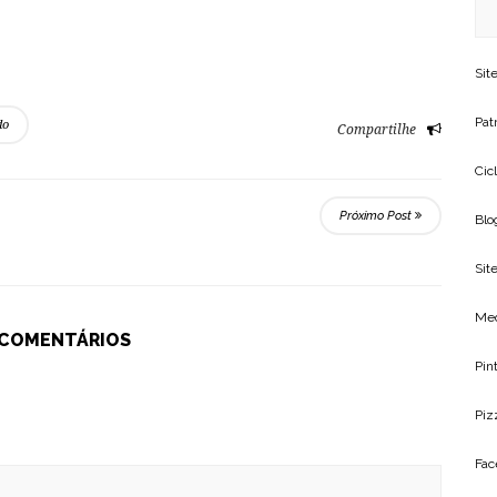
Sit
Patr
do
Compartilhe
Cic
Próximo Post
Blo
Site
Me
 COMENTÁRIOS
Pin
Piz
Fac