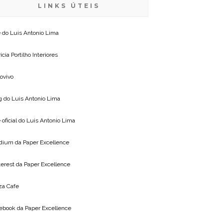
LINKS ÚTEIS
e do
Luis Antonio Lima
icia Portilho Interiores
lovivo
g do
Luis Antonio Lima
 oficial do
Luis Antonio Lima
dium da
Paper Excellence
terest da
Paper Excellence
za Cafe
ebook da
Paper Excellence