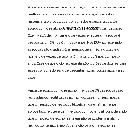
Projetos como esses mostram que, sim, é possível repensar e
melhorar a forma como as roupas, embalagens e outros
materiais são produzidos, consumidos e descartados. De
acordo com o relatório
A new textiles economy
da Fundação
Ellen MacArthur, o número de vezes em que uma roupa é
vestida caiu 36% nos últimos 15 anos. Nos EUA por exemplo,
as roupas são usadas 1/4 a menos que a média global, e o
número de vezes de uso na China caiu 70% nos últimos 15
anos. Esse desperdício representa 460 bilhões de dólares para
esses consumidores, que descartam suas roupas após 7 a 10
usos.
Ainda de acordo com o relatório, menos de 1% das roupas são
recicladas ou reutilizadas no mundo. Esse número mostra
que o mercado de resíduos têxteis ainda é infimamente
aproveitado, e que é um mercado com potencial, considerando
que o modelo de economia linear não se sustenta mais no
mundo contemporâneo. A transição para uma economia