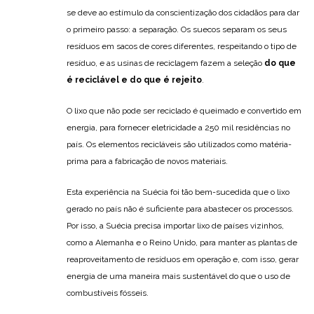
se deve ao estímulo da conscientização dos cidadãos para dar
o primeiro passo: a separação. Os suecos separam os seus
resíduos em sacos de cores diferentes, respeitando o tipo de
resíduo, e as usinas de reciclagem fazem a seleção
do que
é reciclável e do que é rejeito
.
O lixo que não pode ser reciclado é queimado e convertido em
energia, para fornecer eletricidade a 250 mil residências no
país. Os elementos recicláveis ​​são utilizados como matéria-
prima para a fabricação de novos materiais.
Esta experiência na Suécia foi tão bem-sucedida que o lixo
gerado no país não é suficiente para abastecer os processos.
Por isso, a Suécia precisa importar lixo de países vizinhos,
como a Alemanha e o Reino Unido, para manter as plantas de
reaproveitamento de resíduos em operação e, com isso, gerar
energia de uma maneira mais sustentável do que o uso de
combustíveis fósseis.