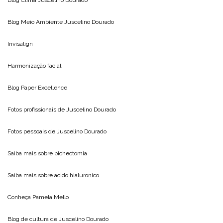
Blog Clima
Juscelino Dourado
Blog Meio Ambiente
Juscelino Dourado
Invisalign
Harmonização facial
Blog
Paper Excellence
Fotos profissionais de
Juscelino Dourado
Fotos pessoais de
Juscelino Dourado
Saiba mais sobre
bichectomia
Saiba mais sobre
acido hialuronico
Conheça
Pamela Mello
Blog de cultura de
Juscelino Dourado