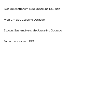
Blog de gastronomia de
Juscelino Dourado
Medium de
Juscelino Dourado
Escolas Sustentáveis, de
Juscelino Dourado
Saiba mais sobre o
RPA
Inscreva-se
Receba as últimas notícias do Blog do Juscelino