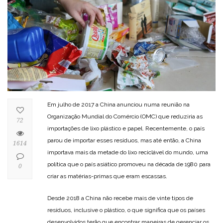
Em julho de 2017 a China anunciou numa reunião na
Organização Mundial do Comércio (OMC) que reduziria as
72
importações de lixo plástico e papel. Recentemente, o país
parou de importar esses resíduos, mas até então, a China
1614
importava mais da metade do lixo reciclável do mundo, uma
política que o país asiático promoveu na década de 1980 para
0
criar as matérias-primas que eram escassas.
Desde 2018 a China não recebe mais de vinte tipos de
resíduos, inclusive o plástico, o que significa que os países
desenvolvidos terão que encontrar maneiras de gerenciar os