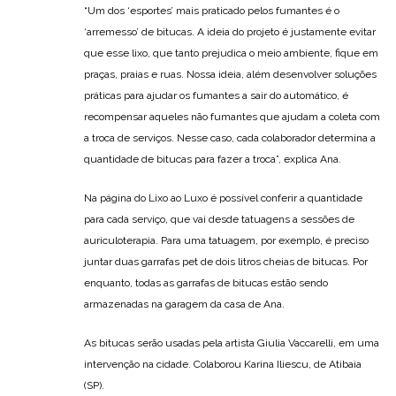
“Um dos ‘esportes’ mais praticado pelos fumantes é o
‘arremesso’ de bitucas. A ideia do projeto é justamente evitar
que esse lixo, que tanto prejudica o meio ambiente, fique em
praças, praias e ruas. Nossa ideia, além desenvolver soluções
práticas para ajudar os fumantes a sair do automático, é
recompensar aqueles não fumantes que ajudam a coleta com
a troca de serviços. Nesse caso, cada colaborador determina a
quantidade de bitucas para fazer a troca”, explica Ana.
Na página do Lixo ao Luxo é possível conferir a quantidade
para cada serviço, que vai desde tatuagens a sessões de
auriculoterapia. Para uma tatuagem, por exemplo, é preciso
juntar duas garrafas pet de dois litros cheias de bitucas. Por
enquanto, todas as garrafas de bitucas estão sendo
armazenadas na garagem da casa de Ana.
As bitucas serão usadas pela artista Giulia Vaccarelli, em uma
intervenção na cidade. Colaborou Karina Iliescu, de Atibaia
(SP).