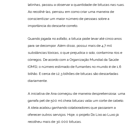
latinhas, passou a observar a quantidade de bitucas nas ruas.
Ao recolhê-las, pensou em como criar uma maneira de
conscientizar um maior número de pessoas sobre a
importância do descarte correto.
Quando jogada no asfalto, a bituca pode levar até cinco anos
para se decompor. Além disso, possui mais de 4,7 mil
substâncias tóxicas, o que prejudica o solo, contamina rios e
córregos. De acordo com a Organização Mundial da Saúde
(OMS), o número estimado de fumantes no mundo é de 1,6
bilhão. E cerca de 12,3 bilhões de bitucas são descartadas
diariamente.
A iniciativa de Ana começou de maneira despretensiosa: uma
garrafa pet de 500 ml cheia bitucas valia um corte de cabelo.
A ideia acabou ganhando colaboradores que passaram a
oferecer outros serviços. Hoje, o projeto Do Lixo ao Luxo já
recolheu mais de 30.000 bitucas.