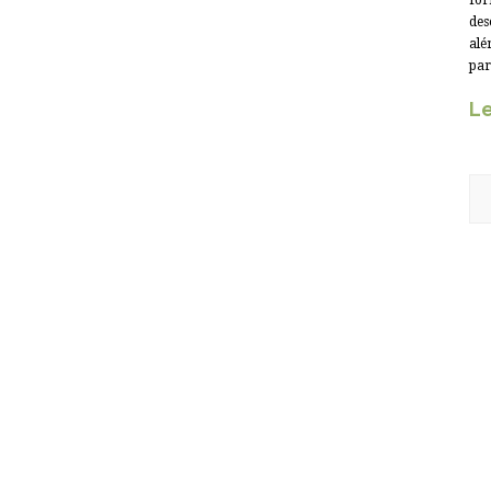
for
des
alé
par
Le