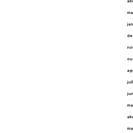
abr
ma
ja
de
no
ou
ag
ju
ju
ma
ab
ma