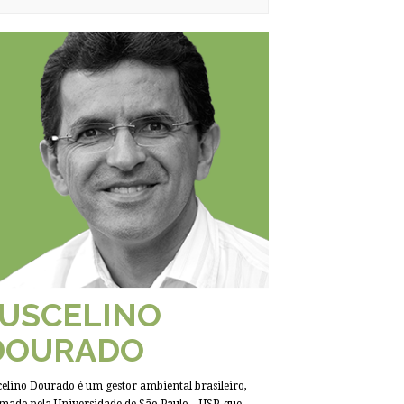
JUSCELINO
DOURADO
celino Dourado é um gestor ambiental brasileiro,