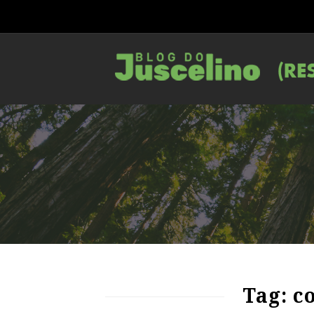
80
1592
0
Tag: c