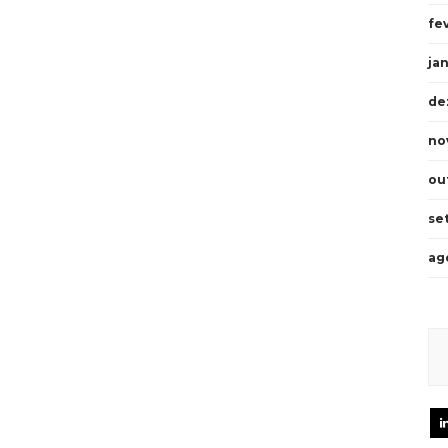
fe
ja
de
no
ou
se
ag