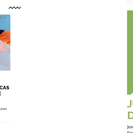
UCAS
E
tucas
Jus