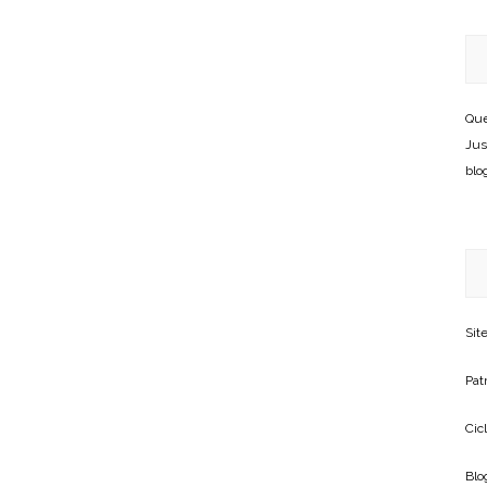
Que
Jus
blo
Sit
Patr
Cic
Blo