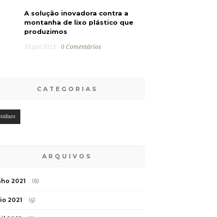
A solução inovadora contra a
montanha de lixo plástico que
produzimos
18 jun 2021
0 Comentários
CATEGORIAS
esíduos
ARQUIVOS
nho 2021
(6)
io 2021
(5)