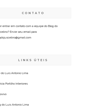
CONTATO
r entrar em contato com a equipe do Blog do
celino? Envie seu email para
gdojuscelino@gmail.com
LINKS ÚTEIS
e do
Luis Antonio Lima
icia Portilho Interiores
lovivo
g do
Luis Antonio Lima