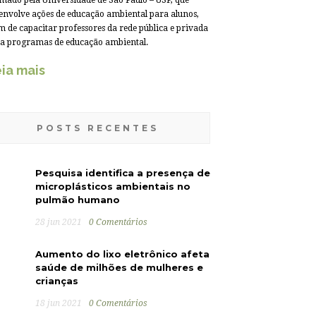
mado pela Universidade de São Paulo – USP, que
envolve ações de educação ambiental para alunos,
m de capacitar professores da rede pública e privada
a programas de educação ambiental.
ia mais
POSTS RECENTES
Pesquisa identifica a presença de
microplásticos ambientais no
pulmão humano
28 jun 2021
0 Comentários
Aumento do lixo eletrônico afeta
saúde de milhões de mulheres e
crianças
18 jun 2021
0 Comentários