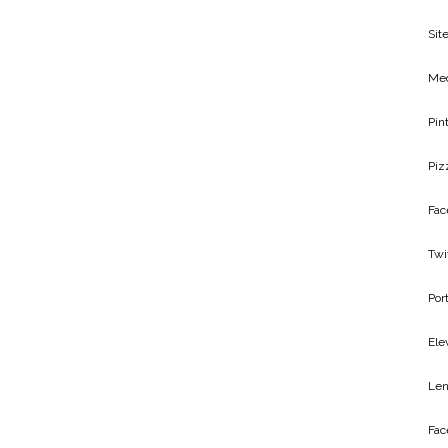
Site
Me
Pin
Piz
Fac
Twi
Por
Ele
Len
Fac