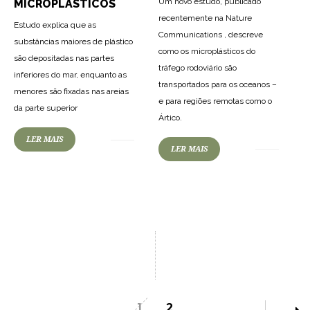
Um novo estudo, publicado
MICROPLÁSTICOS
recentemente na Nature
Estudo explica que as
Communications , descreve
substâncias maiores de plástico
como os microplásticos do
são depositadas nas partes
tráfego rodoviário são
inferiores do mar, enquanto as
transportados para os oceanos –
menores são fixadas nas areias
e para regiões remotas como o
da parte superior
Ártico.
LER MAIS
LER MAIS
1
2