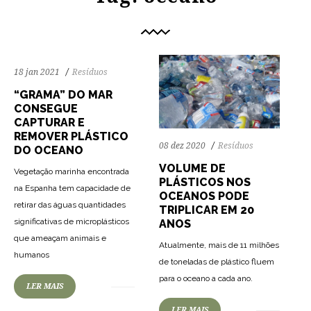
18 jan 2021
Resíduos
“GRAMA” DO MAR
CONSEGUE
CAPTURAR E
REMOVER PLÁSTICO
08 dez 2020
Resíduos
DO OCEANO
VOLUME DE
Vegetação marinha encontrada
PLÁSTICOS NOS
na Espanha tem capacidade de
OCEANOS PODE
retirar das águas quantidades
TRIPLICAR EM 20
significativas de microplásticos
ANOS
que ameaçam animais e
Atualmente, mais de 11 milhões
75
1228
0
humanos
de toneladas de plástico fluem
76
1364
0
para o oceano a cada ano.
LER MAIS
LER MAIS