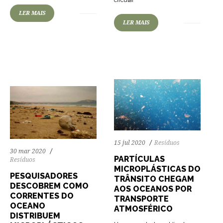
circular
LER MAIS
67
1297
0
LER MAIS
70
1099
0
15 jul 2020
Resíduos
30 mar 2020
PARTÍCULAS
Resíduos
MICROPLÁSTICAS DO
PESQUISADORES
TRÂNSITO CHEGAM
DESCOBREM COMO
AOS OCEANOS POR
CORRENTES DO
TRANSPORTE
OCEANO
ATMOSFÉRICO
DISTRIBUEM