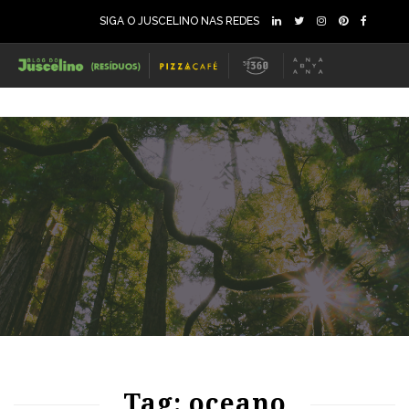
SIGA O JUSCELINO NAS REDES
80
1955
0
81
1526
0
Tag: oceano