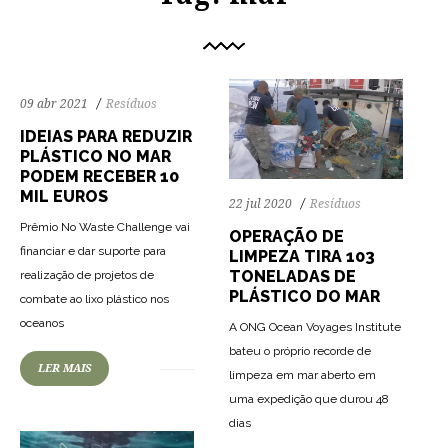
09 abr 2021
Resíduos
IDEIAS PARA REDUZIR
PLÁSTICO NO MAR
PODEM RECEBER 10
MIL EUROS
22 jul 2020
Resíduos
Prêmio No Waste Challenge vai
OPERAÇÃO DE
financiar e dar suporte para
LIMPEZA TIRA 103
TONELADAS DE
realização de projetos de
PLÁSTICO DO MAR
combate ao lixo plástico nos
74
1588
0
oceanos
A ONG Ocean Voyages Institute
bateu o próprio recorde de
LER MAIS
limpeza em mar aberto em
uma expedição que durou 48
dias