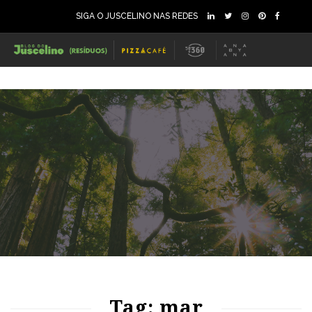
SIGA O JUSCELINO NAS REDES
85
1530
0
79
1430
0
Tag: mar