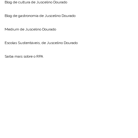
Blog de cultura de
Juscelino Dourado
Blog de gastronomia de
Juscelino Dourado
Medium de
Juscelino Dourado
Escolas Sustentáveis, de
Juscelino Dourado
Saiba mais sobre o
RPA
Inscreva-se
Receba as últimas notícias do Blog do Juscelino