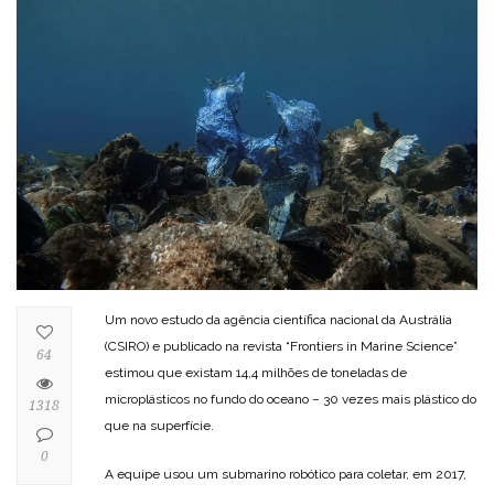
Um novo estudo da agência científica nacional da Austrália
(CSIRO) e publicado na revista “Frontiers in Marine Science”
64
estimou que existam 14,4 milhões de toneladas de
microplásticos no fundo do oceano – 30 vezes mais plástico do
1318
que na superfície.
0
A equipe usou um submarino robótico para coletar, em 2017,