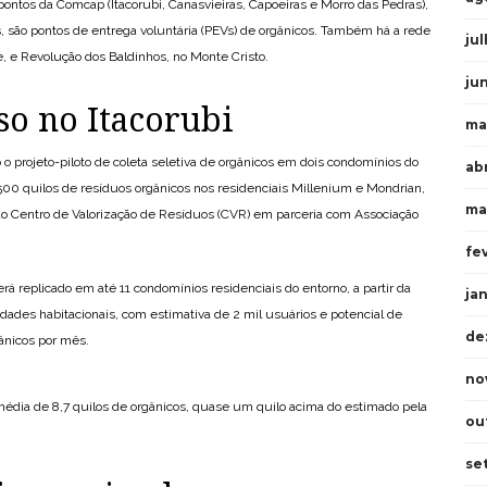
pontos da Comcap (Itacorubi, Canasvieiras, Capoeiras e Morro das Pedras),
s, são pontos de entrega voluntária (PEVs) de orgânicos. Também há a rede
ju
 e Revolução dos Baldinhos, no Monte Cristo.
ju
so no Itacorubi
ma
rojeto-piloto de coleta seletiva de orgânicos em dois condomínios do
ab
00 quilos de resíduos orgânicos nos residenciais Millenium e Mondrian,
ma
o Centro de Valorização de Resíduos (CVR) em parceria com Associação
fe
á replicado em até 11 condomínios residenciais do entorno, a partir da
ja
ades habitacionais, com estimativa de 2 mil usuários e potencial de
de
ânicos por mês.
no
édia de 8,7 quilos de orgânicos, quase um quilo acima do estimado pela
ou
se