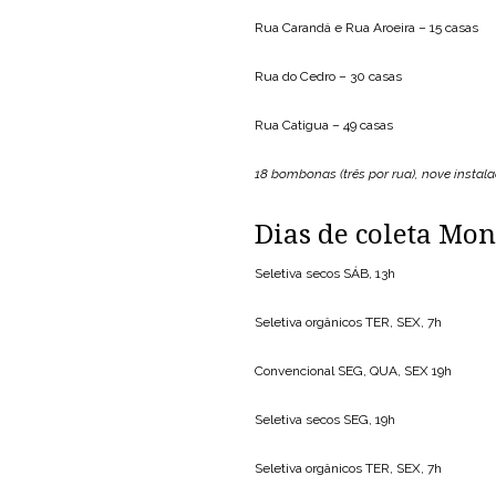
Rua Carandá e Rua Aroeira – 15 casas
Rua do Cedro – 30 casas
Rua Catigua – 49 casas
18 bombonas (três por rua), nove instal
Dias de coleta Mon
Seletiva secos SÁB, 13h
Seletiva orgânicos TER, SEX, 7h
Convencional SEG, QUA, SEX 19h
Seletiva secos SEG, 19h
Seletiva orgânicos TER, SEX, 7h