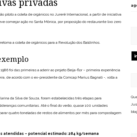
ivas privadas
ag
iloto a coleta de orgânicos no Jurerê Internacional, a partir de iniciativa
ve começar ação no Santa Mônica, por proposição do restaurante lixo zero
toma a coleta de orgânicos para a Revolução dos Baldinhos.
 exemplo
6 foi das primeiras a aderir ao projeto Beija-flor – primeira experiência
eira, de acordo com o ex-presidente da Comcap Marius Bagnati -, volta a
Que
arina da Silva de Souza, foram estabelecidas três etapas para
Jus
ideranças comunitárias. Até o final do verão, quase 100 unidades
blo
parar quatro toneladas de restos de alimentos por mês para compostagem
as atendidas – potencial estimado: 284 kg/semana