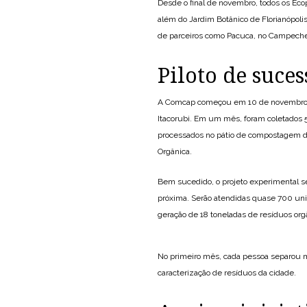
Desde o final de novembro, todos os Eco
além do Jardim Botânico de Florianópoli
de parceiros como Pacuca, no Campeche,
Piloto de suces
A Comcap começou em 10 de novembro o p
Itacorubi. Em um mês, foram coletados 5
processados no pátio de compostagem d
Orgânica.
Bem sucedido, o projeto experimental ser
próxima. Serão atendidas quase 700 unid
geração de 18 toneladas de resíduos org
No primeiro mês, cada pessoa separou m
caracterização de resíduos da cidade.