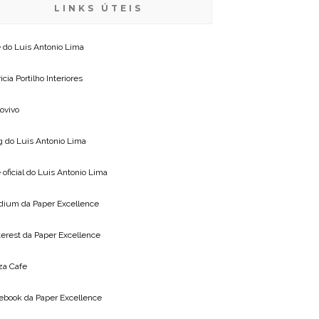
LINKS ÚTEIS
e do
Luis Antonio Lima
icia Portilho Interiores
lovivo
g do
Luis Antonio Lima
 oficial do
Luis Antonio Lima
dium da
Paper Excellence
terest da
Paper Excellence
za Cafe
ebook da
Paper Excellence