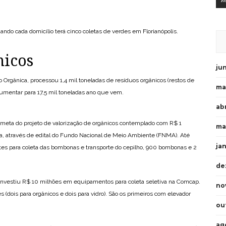
R
do cada domicílio terá cinco coletas de verdes em Florianópolis.
nicos
ju
Orgânica, processou 1,4 mil toneladas de resíduos orgânicos (restos de
ma
umentar para 17,5 mil toneladas ano que vem.
abr
a meta do projeto de valorização de orgânicos contemplado com R$ 1
ma
a, através de edital do Fundo Nacional de Meio Ambiente (FNMA). Até
ja
es para coleta das bombonas e transporte do cepilho, 900 bombonas e 2
de
, investiu R$ 10 milhões em equipamentos para coleta seletiva na Comcap.
no
s (dois para orgânicos e dois para vidro). São os primeiros com elevador
ou
ag