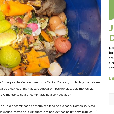
Jus
for
des
alé
par
Le
 da Autarquia de Melhoramentos da Capital Comcap, implanta já na próxima
a de orgânicos. Estimativa é coletar em residências, pelo menos, 22
mês. O montante será encaminhado para compostagem.
 que é encaminhado ao aterro sanitário pela cidade. Destes, 24% são
s (podas, restos de jardinagem e folhas varridas na limpeza pública). “É