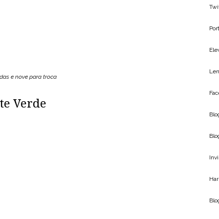
Twi
Por
Ele
Len
adas e nove para troca
Fac
te Verde
Blo
Blo
Inv
Har
Bl