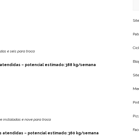
Sit
Patr
Cic
das e seis para troca
Blo
s atendidas – potencial estimado: 388 kg/semana
Site
Me
Pin
Piz
 instaladas e nove para troca
Fac
sas atendidas – potencial estimado: 360 kg/semana