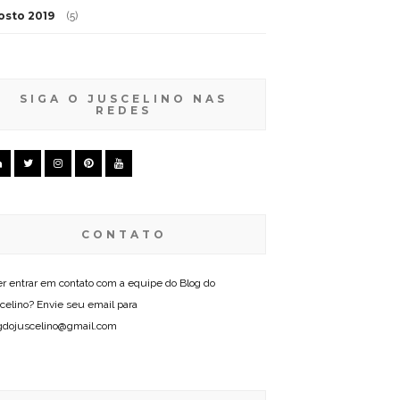
osto 2019
(5)
SIGA O JUSCELINO NAS
REDES
CONTATO
r entrar em contato com a equipe do Blog do
celino? Envie seu email para
gdojuscelino@gmail.com