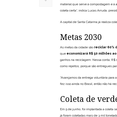
material que serve à compostagem e à ag
coleta certa”, indica Lucas Arruda, pres
A capital de Santa Catarina já realiza col
Metas 2030
As metas da cidade são
reciclar 60% 
que
economizará R$ 50 milhões ao
ganhos na reciclagem. Nessa conta, R$ 1
como rejeitos, porque são entregues par
“Avançamos da entrega voluntária para 
fez isso ainda no Brasil, então não há re
Coleta de verd
Em 5 de junho, foi implantada a coleta se
já foram coletadas mais de 3 mil tonelad