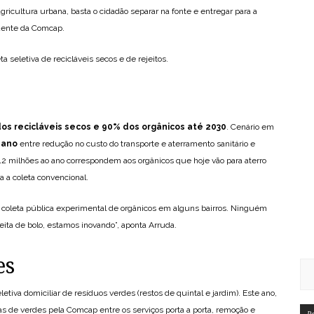
ricultura urbana, basta o cidadão separar na fonte e entregar para a
idente da Comcap.
eta seletiva de recicláveis secos e de rejeitos.
dos recicláveis secos e 90% dos orgânicos até 2030
. Cenário em
 ano
entre redução no custo do transporte e aterramento sanitário e
2 milhões ao ano correspondem aos orgânicos que hoje vão para aterro
a a coleta convencional.
a coleta pública experimental de orgânicos em alguns bairros. Ninguém
ceita de bolo, estamos inovando”, aponta Arruda.
es
letiva domiciliar de resíduos verdes (restos de quintal e jardim). Este ano,
as de verdes pela Comcap entre os serviços porta a porta, remoção e