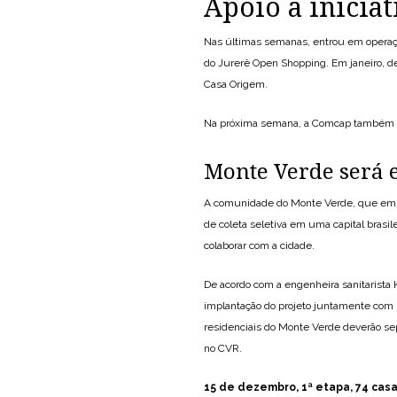
Apoio a iniciat
Nas últimas semanas, entrou em operação p
do Jurerê Open Shopping. Em janeiro, de
Casa Origem.
Na próxima semana, a Comcap também re
Monte Verde será
A comunidade do Monte Verde, que em 198
de coleta seletiva em uma capital brasil
colaborar com a cidade.
De acordo com a engenheira sanitarista K
implantação do projeto juntamente com l
residenciais do Monte Verde deverão se
no CVR.
15 de dezembro, 1ª etapa, 74 cas