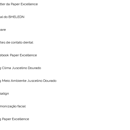
tter da
Paper Excellence
tal do
BHELEDN
vare
tes de contato dental
ebook Paper Excellence
g Clima
Juscelino Dourado
g Meio Ambiente
Juscelino Dourado
isalign
monização facial
og
Paper Excellence