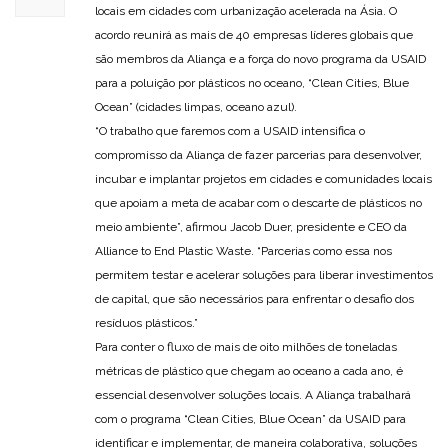
locais em cidades com urbanização acelerada na Ásia. O
acordo reunirá as mais de 40 empresas líderes globais que
são membros da Aliança e a força do novo programa da USAID
para a poluição por plásticos no oceano, “Clean Cities, Blue
Ocean” (cidades limpas, oceano azul).
“O trabalho que faremos com a USAID intensifica o
compromisso da Aliança de fazer parcerias para desenvolver,
incubar e implantar projetos em cidades e comunidades locais
que apoiam a meta de acabar com o descarte de plásticos no
meio ambiente”, afirmou Jacob Duer, presidente e CEO da
Alliance to End Plastic Waste. “Parcerias como essa nos
permitem testar e acelerar soluções para liberar investimentos
de capital, que são necessários para enfrentar o desafio dos
resíduos plásticos.”
Para conter o fluxo de mais de oito milhões de toneladas
métricas de plástico que chegam ao oceano a cada ano, é
essencial desenvolver soluções locais. A Aliança trabalhará
com o programa “Clean Cities, Blue Ocean” da USAID para
identificar e implementar, de maneira colaborativa, soluções