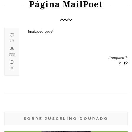
Página MailPoet
[mailpoet_page]
10
388
Compartilh
e
0
SOBRE JUSCELINO DOURADO