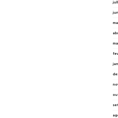
ju
ju
ma
ab
ma
fe
ja
de
no
ou
se
ag