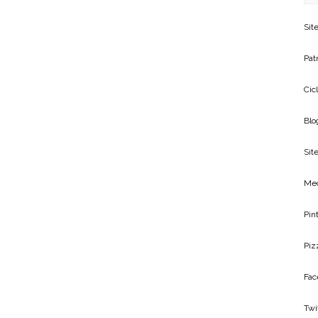
Sit
Patr
Cic
Blo
Site
Me
Pin
Piz
Fac
Twi