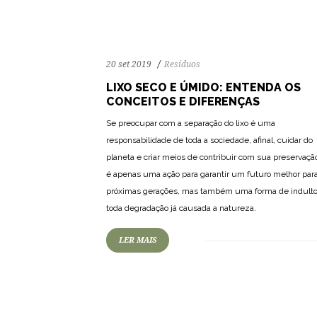
20 set 2019
Resíduos
LIXO SECO E ÚMIDO: ENTENDA OS
CONCEITOS E DIFERENÇAS
Se preocupar com a separação do lixo é uma
responsabilidade de toda a sociedade, afinal, cuidar do
planeta e criar meios de contribuir com sua preservaçã
é apenas uma ação para garantir um futuro melhor par
próximas gerações, mas também uma forma de indulto
toda degradação já causada a natureza.
LER MAIS