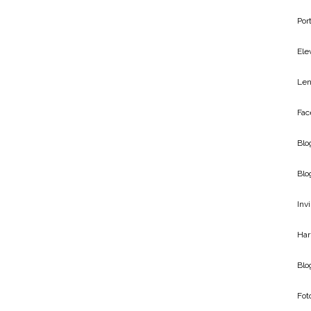
Por
Ele
Len
Fac
Blo
Blo
Inv
Har
Bl
Fot