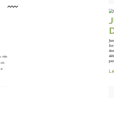
Jus
for
des
alé
o, não
par
a as
 a
Le