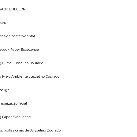
tal do
BHELEDN
vare
tes de contato dental
ebook Paper Excellence
g Clima
Juscelino Dourado
g Meio Ambiente
Juscelino Dourado
isalign
monização facial
og
Paper Excellence
os profissionais de
Juscelino Dourado