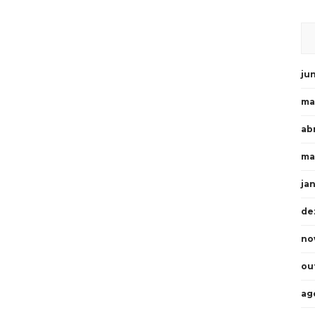
ju
ma
abr
ma
ja
de
no
ou
ag