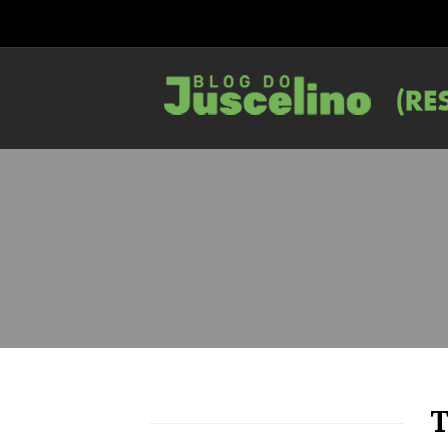
69
1646
0
T