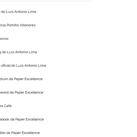
e do
Luis Antonio Lima
icia Portilho Interiores
lovivo
g do
Luis Antonio Lima
 oficial do
Luis Antonio Lima
dium da
Paper Excellence
terest da
Paper Excellence
za Cafe
ebook da
Paper Excellence
tter da
Paper Excellence