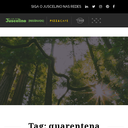
SIGA O JUSCELINO NAS REDES
87
1287
0
Tag: quarentena