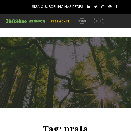
SIGA O JUSCELINO NAS REDES
86
1471
0
73
1266
0
Tag: praia