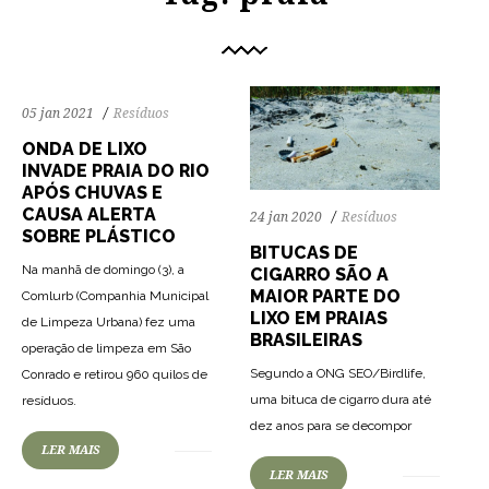
05 jan 2021
Resíduos
ONDA DE LIXO
INVADE PRAIA DO RIO
APÓS CHUVAS E
CAUSA ALERTA
24 jan 2020
Resíduos
SOBRE PLÁSTICO
BITUCAS DE
Na manhã de domingo (3), a
CIGARRO SÃO A
MAIOR PARTE DO
Comlurb (Companhia Municipal
LIXO EM PRAIAS
de Limpeza Urbana) fez uma
BRASILEIRAS
operação de limpeza em São
Segundo a ONG SEO/Birdlife,
Conrado e retirou 960 quilos de
77
1227
0
uma bituca de cigarro dura até
resíduos.
dez anos para se decompor
LER MAIS
LER MAIS