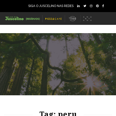
SIGA O JUSCELINO NAS REDES
69
1109
0
70
1008
0
Tag: peru