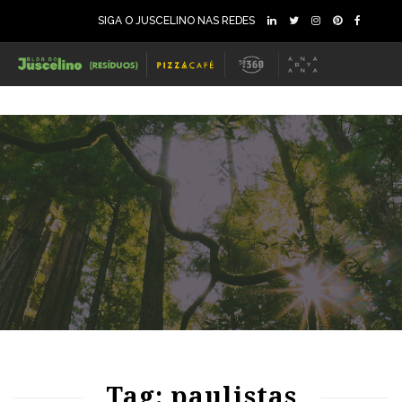
SIGA O JUSCELINO NAS REDES
71
1407
0
Tag: paulistas