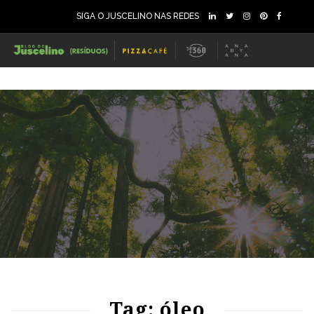
SIGA O JUSCELINO NAS REDES
77
1227
0
Tag: óleo