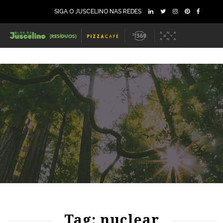
SIGA O JUSCELINO NAS REDES
72
1712
0
Tag: nuclear