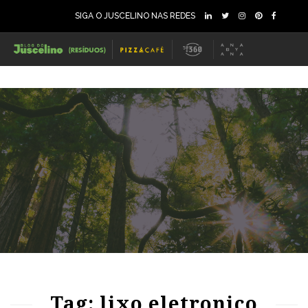
SIGA O JUSCELINO NAS REDES
146
3155
0
82
1595
0
Tag: lixo eletronico