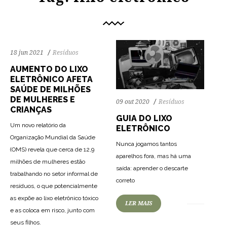
18 jun 2021
Resíduos
AUMENTO DO LIXO
ELETRÔNICO AFETA
SAÚDE DE MILHÕES
DE MULHERES E
09 out 2020
Resíduos
CRIANÇAS
GUIA DO LIXO
Um novo relatório da
ELETRÔNICO
Organização Mundial da Saúde
Nunca jogamos tantos
(OMS) revela que cerca de 12,9
aparelhos fora, mas há uma
milhões de mulheres estão
saída: aprender o descarte
trabalhando no setor informal de
correto
resíduos, o que potencialmente
as expõe ao lixo eletrônico tóxico
LER MAIS
e as coloca em risco, junto com
seus filhos.