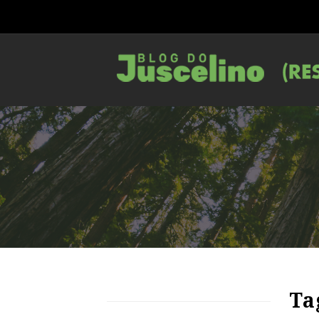
70
1203
0
Ta