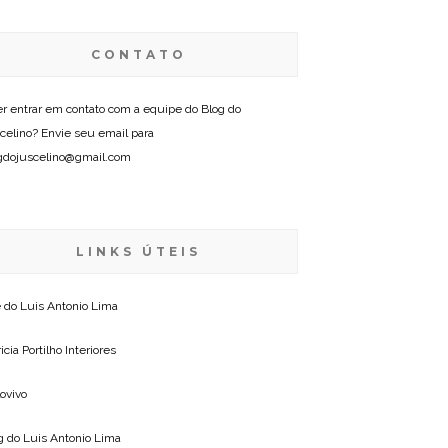
CONTATO
r entrar em contato com a equipe do Blog do
celino? Envie seu email para
gdojuscelino@gmail.com
LINKS ÚTEIS
e do
Luis Antonio Lima
icia Portilho Interiores
lovivo
g do
Luis Antonio Lima