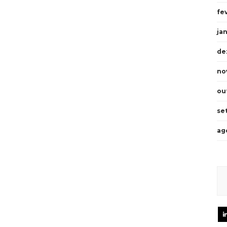
fe
ja
de
no
ou
se
ag