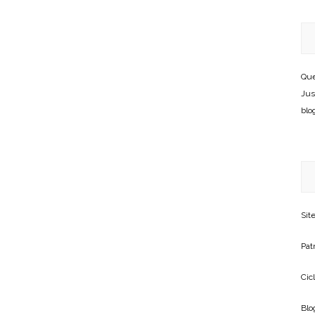
Que
Jus
blo
Sit
Patr
Cic
Blo