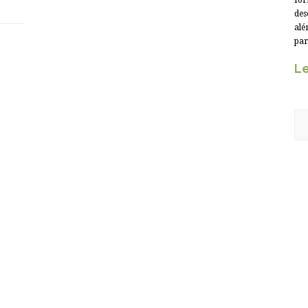
for
des
alé
par
Le