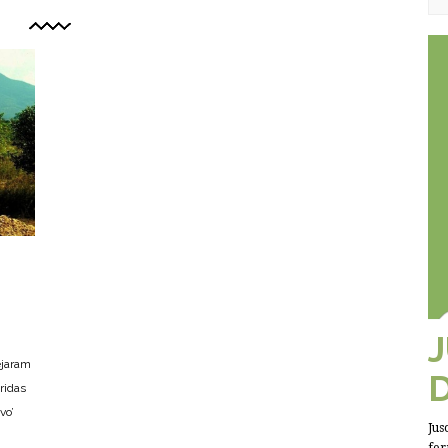
ejaram
ridas
vo’
Jus