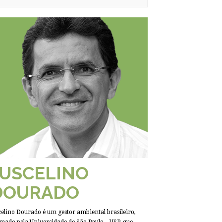
JUSCELINO
DOURADO
celino Dourado é um gestor ambiental brasileiro,