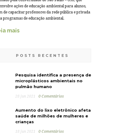
mado pela Universidade de São Paulo – USP, que
envolve ações de educação ambiental para alunos,
m de capacitar professores da rede pública e privada
a programas de educação ambiental.
ia mais
POSTS RECENTES
Pesquisa identifica a presença de
microplásticos ambientais no
pulmão humano
28 jun 2021
0 Comentários
Aumento do lixo eletrônico afeta
saúde de milhões de mulheres e
crianças
18 jun 2021
0 Comentários