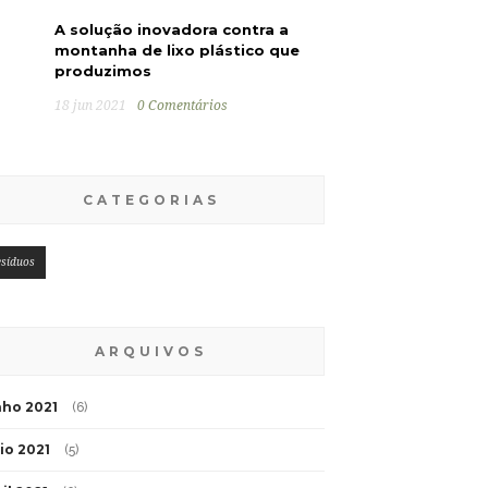
A solução inovadora contra a
montanha de lixo plástico que
produzimos
18 jun 2021
0 Comentários
CATEGORIAS
esíduos
ARQUIVOS
nho 2021
(6)
io 2021
(5)