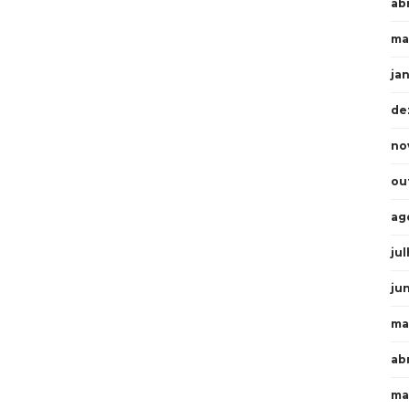
abr
ma
ja
de
no
ou
ag
ju
ju
ma
ab
ma