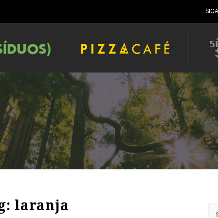
SIG
g: laranja