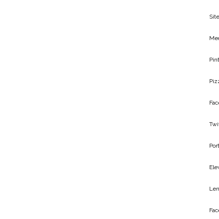
Site
Me
Pin
Piz
Fac
Twi
Por
Ele
Len
Fac