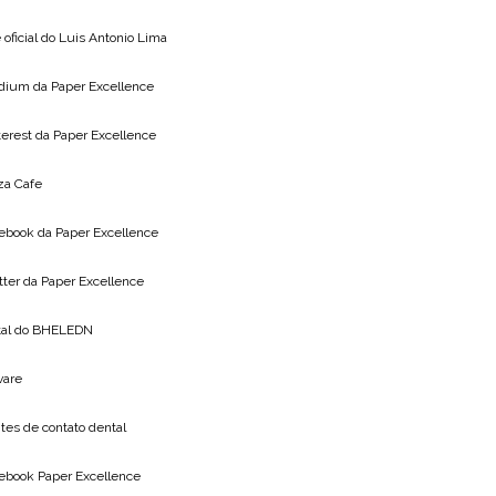
 oficial do
Luis Antonio Lima
dium da
Paper Excellence
terest da
Paper Excellence
za Cafe
ebook da
Paper Excellence
tter da
Paper Excellence
tal do
BHELEDN
vare
tes de contato dental
ebook Paper Excellence