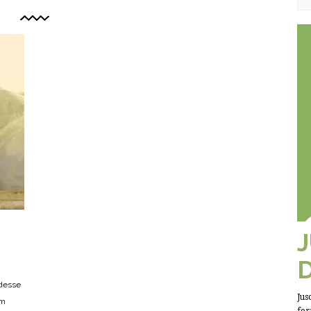
 desse
Jus
um