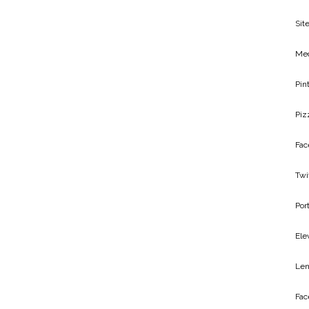
Site
Me
Pin
Piz
Fac
Twi
Por
Ele
Len
Fac