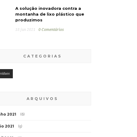
A solução inovadora contra a
montanha de lixo plástico que
produzimos
18 jun 2021
0 Comentários
CATEGORIAS
esíduos
ARQUIVOS
nho 2021
(6)
io 2021
(5)