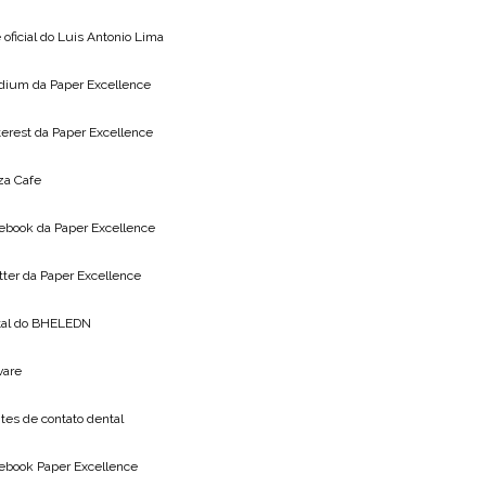
 oficial do
Luis Antonio Lima
dium da
Paper Excellence
terest da
Paper Excellence
za Cafe
ebook da
Paper Excellence
tter da
Paper Excellence
tal do
BHELEDN
vare
tes de contato dental
ebook Paper Excellence