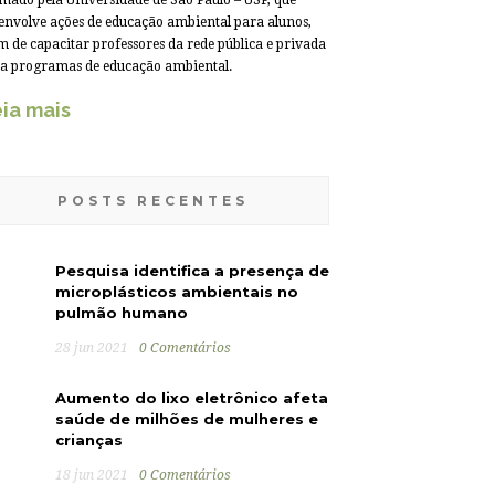
mado pela Universidade de São Paulo – USP, que
envolve ações de educação ambiental para alunos,
m de capacitar professores da rede pública e privada
a programas de educação ambiental.
ia mais
POSTS RECENTES
Pesquisa identifica a presença de
microplásticos ambientais no
pulmão humano
28 jun 2021
0 Comentários
Aumento do lixo eletrônico afeta
saúde de milhões de mulheres e
crianças
18 jun 2021
0 Comentários