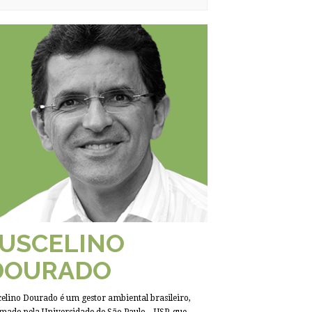
JUSCELINO
DOURADO
celino Dourado é um gestor ambiental brasileiro,