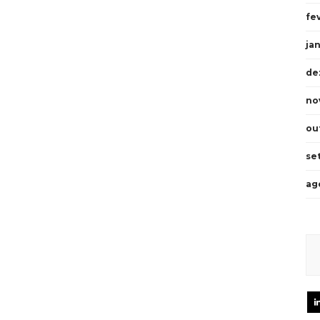
fe
ja
de
no
ou
se
ag