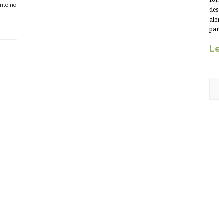
for
nto no
des
alé
par
Le