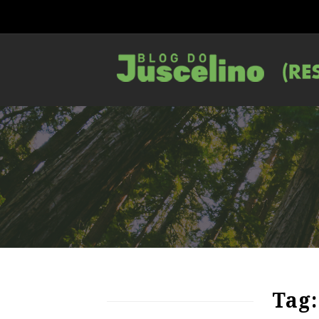
72
1223
0
Tag: