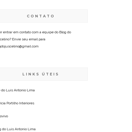
CONTATO
r entrar em contato com a equipe do Blog do
celino? Envie seu email para
gdojuscelino@gmail.com
LINKS ÚTEIS
e do
Luis Antonio Lima
icia Portilho Interiores
lovivo
g do
Luis Antonio Lima