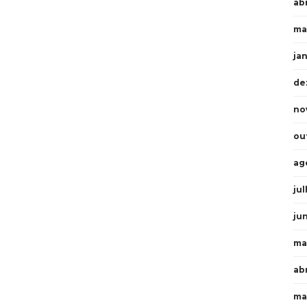
abr
ma
ja
de
no
ou
ag
ju
ju
ma
ab
ma