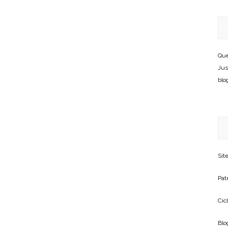
Que
Jus
blo
Sit
Patr
Cic
Blo