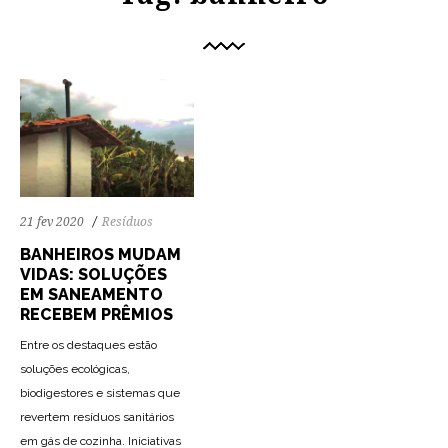
21 fev 2020
Resíduos
BANHEIROS MUDAM
VIDAS: SOLUÇÕES
EM SANEAMENTO
RECEBEM PRÊMIOS
Entre os destaques estão
soluções ecológicas,
biodigestores e sistemas que
revertem resíduos sanitários
em gás de cozinha. Iniciativas