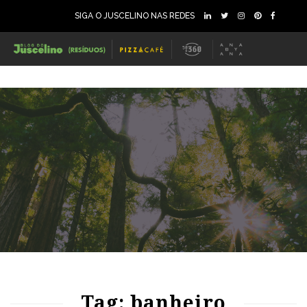
SIGA O JUSCELINO NAS REDES
71
1297
0
Tag: banheiro