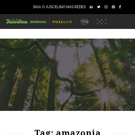
SIGA O JUSCELINO NAS REDES
74
1068
0
69
1217
0
Tag: amazonia