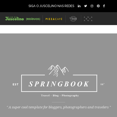
SIGA O JUSCELINO NAS REDES
" A super cool template for bloggers, photographers and travelers "