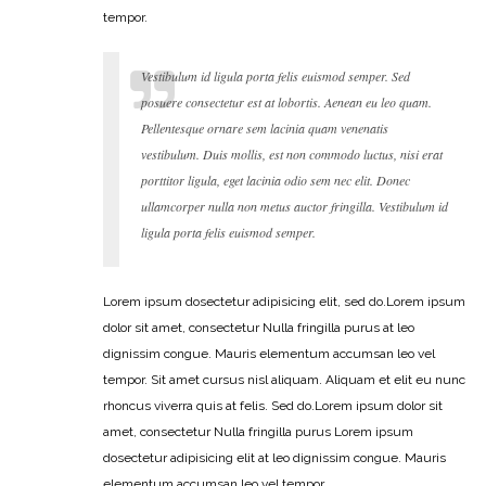
tempor.
Vestibulum id ligula porta felis euismod semper. Sed
posuere consectetur est at lobortis. Aenean eu leo quam.
Pellentesque ornare sem lacinia quam venenatis
vestibulum. Duis mollis, est non commodo luctus, nisi erat
porttitor ligula, eget lacinia odio sem nec elit. Donec
ullamcorper nulla non metus auctor fringilla. Vestibulum id
ligula porta felis euismod semper.
Lorem ipsum dosectetur adipisicing elit, sed do.Lorem ipsum
dolor sit amet, consectetur Nulla fringilla purus at leo
dignissim congue. Mauris elementum accumsan leo vel
tempor. Sit amet cursus nisl aliquam. Aliquam et elit eu nunc
rhoncus viverra quis at felis. Sed do.Lorem ipsum dolor sit
amet, consectetur Nulla fringilla purus Lorem ipsum
dosectetur adipisicing elit at leo dignissim congue. Mauris
elementum accumsan leo vel tempor